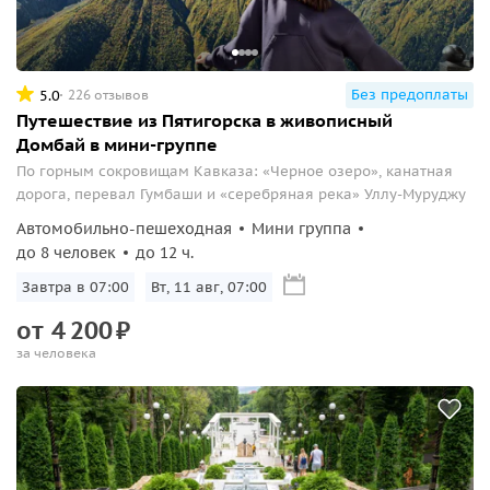
Без предоплаты
5.0
226 отзывов
Путешествие из Пятигорска в живописный
Домбай в мини-группе
По горным сокровищам Кавказа: «Черное озеро», канатная
дорога, перевал Гумбаши и «серебряная река» Уллу-Муруджу
Автомобильно-пешеходная
Мини группа
до 8 человек
до 12 ч.
Завтра в 07:00
Вт, 11 авг, 07:00
от
4
200
₽
за человека