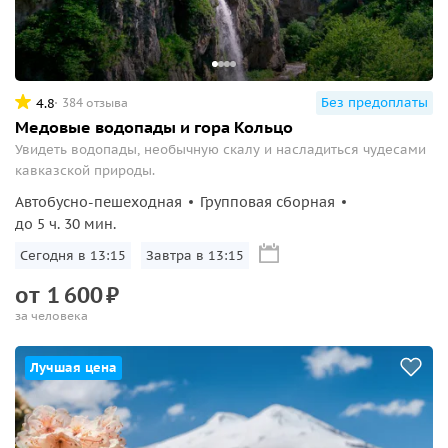
Без предоплаты
4.8
384 отзыва
Медовые водопады и гора Кольцо
Увидеть водопады, необычную скалу и насладиться чудесами
кавказской природы.
Автобусно-пешеходная
Групповая сборная
до 5 ч. 30 мин.
Сегодня в 13:15
Завтра в 13:15
от
1
600
₽
за человека
Лучшая цена