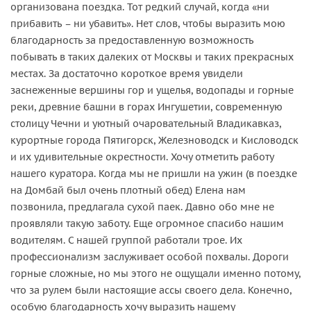
организована поездка. Тот редкий случай, когда «ни
прибавить – ни убавить». Нет слов, чтобы выразить мою
благодарность за предоставленную возможность
побывать в таких далеких от Москвы и таких прекрасных
местах. За достаточно короткое время увидели
заснеженные вершины гор и ущелья, водопады и горные
реки, древние башни в горах Ингушетии, современную
столицу Чечни и уютный очаровательный Владикавказ,
курортные города Пятигорск, Железноводск и Кисловодск
и их удивительные окрестности. Хочу отметить работу
нашего куратора. Когда мы не пришли на ужин (в поездке
на Домбай был очень плотный обед) Елена нам
позвонила, предлагала сухой паек. Давно обо мне не
проявляли такую заботу. Еще огромное спасибо нашим
водителям. С нашей группой работали трое. Их
профессионализм заслуживает особой похвалы. Дороги
горные сложные, но мы этого не ощущали именно потому,
что за рулем были настоящие ассы своего дела. Конечно,
особую благодарность хочу выразить нашему