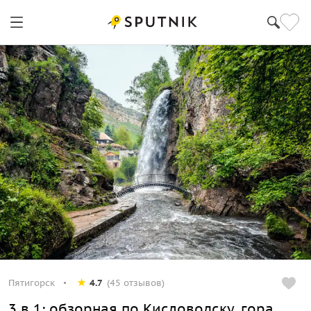
Пятигорск
4.7
(45 отзывов)
3 в 1: обзорная по Кисловодску, гора