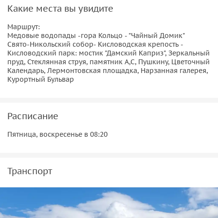
Какие места вы увидите
«Княжна Мери»
Рим-гора и Медовые водопады
Маршрут:
Медовые водопады -гора Кольцо - "Чайный Домик"
Маршрут:
Средний парк — Нижний парк — Лермонтовская
Свято-Никольский собор- Кисловодская крепость -
площадка — Нарзанная галерея — ущелье р. Альконовки —
Кисловодский парк: мостик "Дамский Каприз", Зеркальный
пруд, Стеклянная струя, памятник А,С, Пушкину, Цветочный
г. Кольцо — Медовые водопады
Календарь, Лермонтовская площадка, Нарзанная галерея,
Курортный Бульвар
Организационные моменты:
Оплата должна быть произведена не позднее, чем за 24
часа до отправления. Наш менеджер свяжется с Вами и
Расписание
предложит возможные варианты оплаты. В случае не
Пятница, воскресенье в 08:20
оплаты экскурсии за 24 часа, бронь может быть
аннулирована и посадка будет возможна только при
наличии свободных мест.
Транспорт