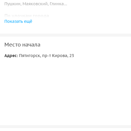
Пушкин, Маяковский, Глинка…
По улочкам города
Показать ещё
Сперва мы отправимся на прогулку по курортному парку.
Это самый большой рукотворный парк в Европе — более
1000 га!
Место начала
Зеркальный пруд
Адрес:
Пятигорск, пр-т Кирова, 23
Говорливая речка Ольховка
Мостик Дамский каприз
Главная Нарзанная галерея и 3 вида нарзана
Красота природы
Далее мы отправимся на изучение природных красот.
Лучше гор могут быть только горы:
Ущелье реки Аликоновка и скальные эбонитовые
столбы Замка коварства и любви
Гора Кольцо, которую Лермонтов описал в повести