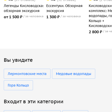
Легенды Кисловодска:
Ессентуки. Обзорная
Кисловодски
обзорная экскурсия
экскурсия
комплекс: М
водопады, г
от 1 500 ₽
за человека
1 300 ₽
за человека
Кольцо +
Кисловодски
2 800 ₽
за ч
Вы увидите
Лермонтовские места
Медовые водопады
Гора Кольцо
Входит в эти категории