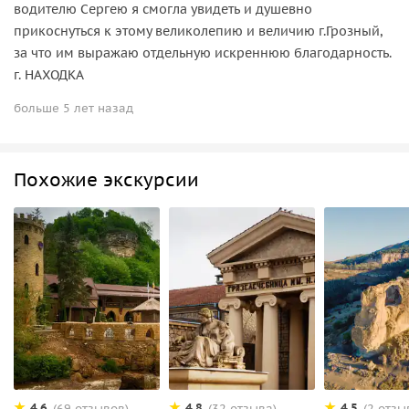
водителю Сергею я смогла увидеть и душевно
прикоснуться к этому великолепию и величию г.Грозный,
за что им выражаю отдельную искреннюю благодарность.
г. НАХОДКА
больше 5 лет назад
Похожие экскурсии
4.6
4.8
4.5
(69 отзывов)
(32 отзыва)
(2 отзы