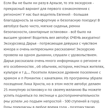
Если Вы не были ни разу в Архызе, то эта экскурсия -
прекрасный вариант для первого ознакомления с
регионом! У нас был водитель Евгений - большая
благодарность за комфортную и безопасную поездку! В
автобусе было чисто, мягкие сиденья, ремни
безопасности, санитарные остановки - всё было на
высшем уровне! Водитель вел автобус ОЧЕНЬ аккуратно!
Экскурсовод Дарья - потрясающая девушка с чувством
юмора и очень интересными рассказами! Экскурсию
провела на одном дыхании, слушали с удовольствием.
Дарья рассказала очень много информации о регионе и
его особенностях , об обычиях, истории, местных жителях,
культуре и т д..... Посетили Аланское древнее поселение с
храмом и п Романтик с канатками. Из программы убрали
посещение Лика Христа, но в этом месте автобус делаем
25-минутную остановку и по своему желанию Вы можете
успеть подняться по лестнице к достопримечательности
(мы успели ,но подъем непростой - 500 ступеней в гору).
Горы прекрасны в любое время года - поэтому такую