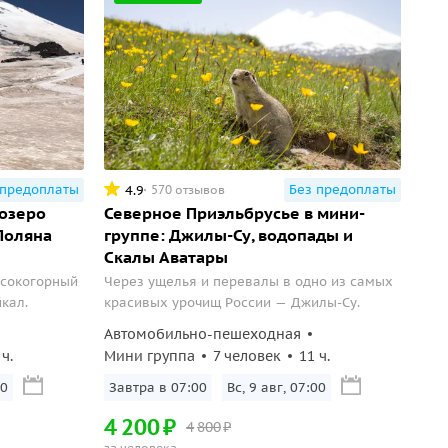
 предоплаты
Без предоплаты
4.9
570 отзывов
 озеро
Северное Приэльбрусье в мини-
 Поляна
группе: Джилы-Су, водопады и
Скалы Аватары
сокогорный
Через ущелья и перевалы в одно из самых
йкал.
красивых урочищ России — Джилы-Су.
Автомобильно-пешеходная
 ч.
Мини группа
7 человек
11 ч.
30
Завтра в 07:00
Вс, 9 авг, 07:00
4
200
₽
4
800
₽
за человека