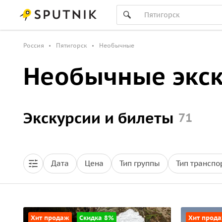
Россия
Пятигорск
Необычные
Необычные экск
Экскурсии и билеты
71
Дата
Цена
Тип группы
Тип транспо
Хит продаж
Скидка 8%
Хит прод