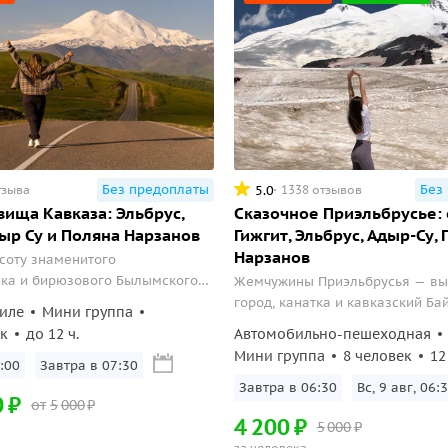
Без предоплаты
Без
5.0
тзыва
1338 отзывов
вища Кавказа: Эльбрус,
Сказочное Приэльбрусье:
дыр Су и Поляна Нарзанов
Гижгит, Эльбрус, Адыр-Су,
Нарзанов
соту знаменитого
ика и бирюзового Былымского
Жемчужины Приэльбрусья — вы
город, канатка и кавказский Ба
иле
Мини группа
к
до 12 ч.
Автомобильно-пешеходная
Мини группа
8 человек
12
:00
Завтра в 07:30
Завтра в 06:30
Вс, 9 авг, 06:
0
₽
от
5
000
₽
4
200
₽
5
000
₽
за человека