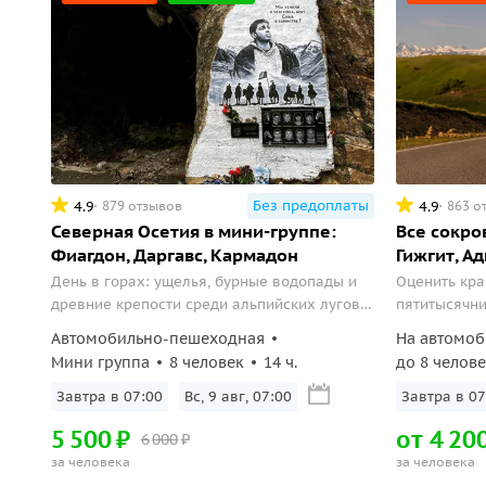
Без предоплаты
4.9
4.9
879 отзывов
863 о
Северная Осетия в мини-группе:
Все сокро
Фиагдон, Даргавс, Кармадон
Гижгит, А
День в горах: ущелья, бурные водопады и
Оценить кра
древние крепости среди альпийских лугов и
пятитысячн
горных вершин.
озера.
Автомобильно-пешеходная
На автомоб
Мини группа
8 человек
14 ч.
до 8 челове
Завтра в 07:00
Вс, 9 авг, 07:00
Завтра в 07
5
500
₽
от
4
20
6
000
₽
за человека
за человека