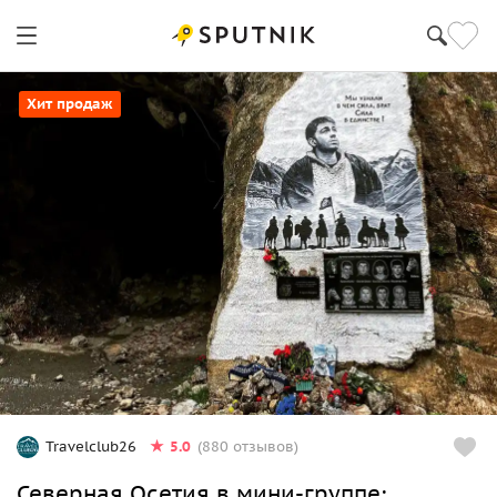
Хит продаж
5.0
Travelclub26
(880 отзывов)
Северная Осетия в мини-группе: