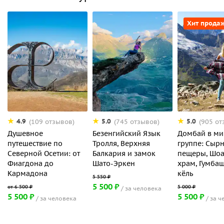
Хит прода
4.9
5.0
5.0
(109 отзывов)
(745 отзывов)
(905 от
Душевное
Безенгийский Язык
Домбай в ми
путешествие по
Тролля, Верхняя
группе: Сыр
Северной Осетии: от
Балкария и замок
пещеры, Шо
Фиагдона до
Шато-Эркен
храм, Гумбаш
Кармадона
кёль
5 500 ₽
за человека
5 500 ₽
5 500 ₽
за человека
за ч