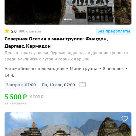
Без предоплаты
5.0
880 отзывов
Северная Осетия в мини-группе: Фиагдон,
Даргавс, Кармадон
День в горах: ущелья, бурные водопады и древние крепости
среди альпийских лугов и горных вершин.
Автомобильно-пешеходная
Мини группа
8 человек
14 ч.
Завтра в 07:00
Пн, 10 авг, 07:00
5
500
₽
6
000
₽
за человека