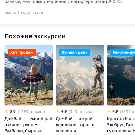
разные, ему только терпения с нами, туристами) 🙏👏👏.
около 1 года назад
Похожие экскурсии
Хит продаж
Лучшая цена
Рекоменду
5.0
4.9
4.9
(1293 отзыва)
(343 отзыва)
(1137 о
Домбай — земной рай
Домбай — в край
Красота Кавк
в мини-группе:
ледников, горных
Эльбрус, Гиж
Гумбаши, Сырные
вершин и
су и поляна 