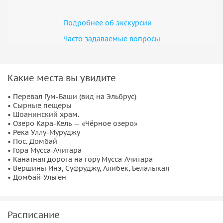
Подробнее об экскурсии
Часто задаваемые вопросы
Какие места вы увидите
• Перевал Гум-Баши (вид на Эльбрус)
• Сырные пещеры
• Шоанинский храм.
• Озеро Кара-Кель — «Чёрное озеро»
• Река Уллу-Муруджу
• Пос. Домбай
• Гора Мусса-Ачитара
• Канатная дорога на гору Мусса-Ачитара
• Вершины Инэ, Суфруджу, Алибек, Белалыкая
• Домбай-Ульген
Расписание