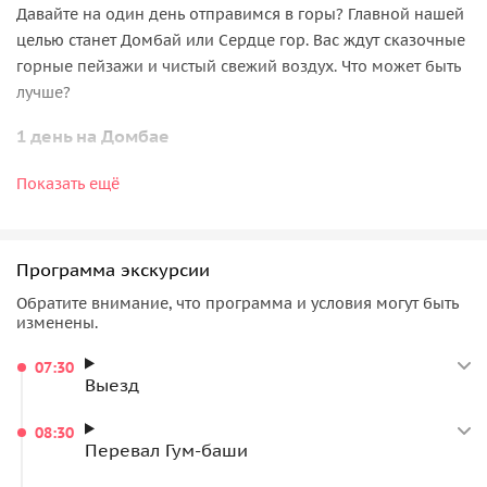
Давайте на один день отправимся в горы? Главной нашей
целью станет Домбай или Сердце гор. Вас ждут сказочные
горные пейзажи и чистый свежий воздух. Что может быть
лучше?
1 день на Домбае
Наш маршрут пройдет через живописный
перевал
Показать ещё
Гумбаши
. Он занимает первое место среди самых высоких
перевалов России, по которым проложены
автомобильные трассы. Его высота — 2178 метров над
Программа экскурсии
уровнем моря. С его вершины открываются
Обратите внимание, что программа и условия могут быть
неповторимые виды на гору Эльбрус и Кавказский хребет.
изменены.
Всего 3 часа на машине и вы оказываетесь в царстве гор.
07:30
За 1 день мы посетим все главные достопримечательности
Выезд
Домбая и познакомимся с местными легендами.
08:30
пещера Сквозняк или Сырная
с узкими
Перевал Гум-баши
таинственными коридорами — она состоит из