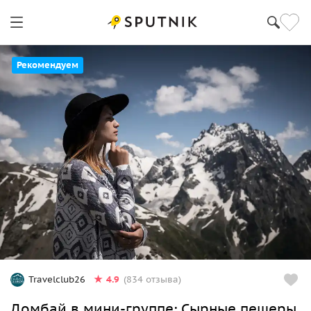
Рекомендуем
4.9
Travelclub26
(834 отзыва)
Домбай в мини-группе: Сырные пещеры,