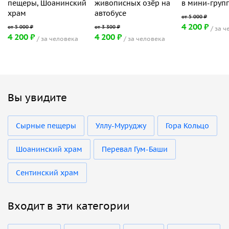
пещеры, Шоанинский
живописных озёр на
в мини-груп
храм
автобусе
4 200 ₽
за ч
4 200 ₽
4 200 ₽
за человека
за человека
Вы увидите
Сырные пещеры
Уллу-Муруджу
Гора Кольцо
Шоанинский храм
Перевал Гум-Баши
Сентинский храм
Входит в эти категории