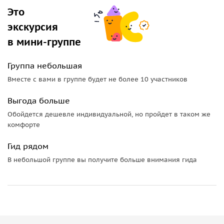
гора Мусса-Ачитара
высотой 3012 метров, на
Это
которую мы поднимемся на канатной дороге и
экскурсия
просто воодушевимся открывающимися видами.
в мини-группе
Группа небольшая
Вместе с вами в группе будет не более 10 участников
Выгода больше
Обойдется дешевле индивидуальной, но пройдет в таком же
комфорте
Гид рядом
В небольшой группе вы получите больше внимания гида