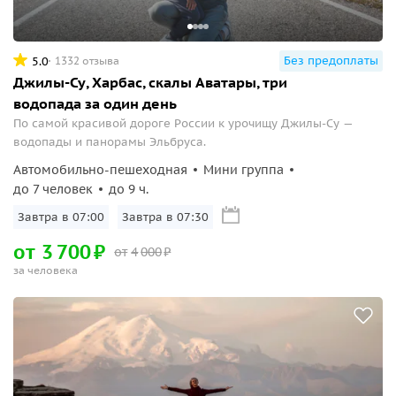
Без предоплаты
5.0
1332 отзыва
Джилы-Су, Харбас, скалы Аватары, три
водопада за один день
По самой красивой дороге России к урочищу Джилы-Су —
водопады и панорамы Эльбруса.
Автомобильно-пешеходная
Мини группа
до 7 человек
до 9 ч.
Завтра в 07:00
Завтра в 07:30
от
3
700
₽
от
4
000
₽
за человека