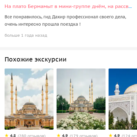
На плато Бермамыт в мини-группе днём, на рассвете или закате
Все понравилось, гид Дахир профессионал своего дела,
очень интересно прошла поездка !
больше 1 года назад
Похожие экскурсии
4.8
4.9
4.9
(280 отзывов)
(179 отзывов)
(124 от