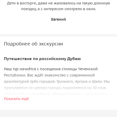
Дети в восторге, даже не жаловались на такую длинную
поездку, а с интересом смотрели в окно.
Евгений
Подробнее об экскурсии
Путешествие по российскому Дубаю
Наш тур начнётся с посещения столицы Чеченской
Республики. Вас ждёт знакомство с современной
архитектурой трёх городов: Грозного, Аргуна и Шали. Мы
прогуляемся по центру города, поднимемся на 30 этаж
небоскрёба в
комплексе «Грозный-Сити»
и полюбуемся
Показать ещё
убранством храма Михаила Архангела.
Главным впечатлением станет посещение трёх мечетей:
«Сердце Чечни» в Грозном, «Сердце матери» в Аргуне и