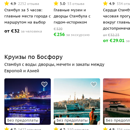
4.9
5.0
4.9
2252 отзыва
53 отзыва
334 от
Стамбул за 5 часов:
Главные музеи и
Сердце Стамб
главные места города с
дворцы Стамбула с
часовая прог
маршрутом на выбор
гидом-историком
вокруг главн
достопримеча
€
320
от
€
32
за человека
€
256
за экскурсию
от
€
32.23
от
€
29.01
за
Круизы по Босфору
Стамбул с воды: дворцы, мечети и закаты между
Европой и Азией
Без предоплаты
Без предоплаты
Без предоп
4.7
4.7
4.8
1427 отзывов
510 отзывов
356 от