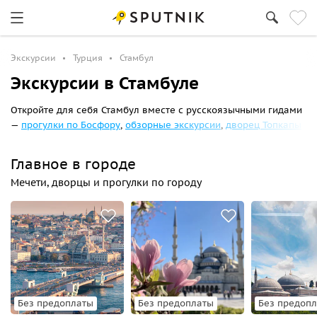
Экскурсии
Турция
Стамбул
Экскурсии в Стамбуле
Откройте для себя Стамбул вместе с русскоязычными гидами
—
прогулки по Босфору
,
обзорные экскурсии
,
дворец Топкапы
и
собор Святой Софии
. Актуальное расписание на август-
сентябрь 2026 года, реальные отзывы, скидки и удобное
Главное в городе
онлайн-бронирование.
Мечети, дворцы и прогулки по городу
Без предоплаты
Без предоплаты
Без предоп