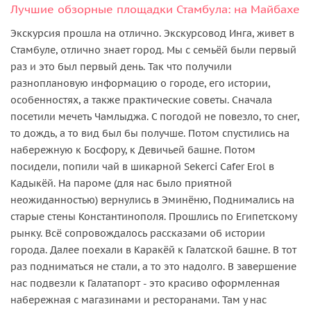
Лучшие обзорные площадки Стамбула: на Майбахе
Экскурсия прошла на отлично. Экскурсовод Инга, живет в
Стамбуле, отлично знает город. Мы с семьёй были первый
раз и это был первый день. Так что получили
разноплановую информацию о городе, его истории,
особенностях, а также практические советы. Сначала
посетили мечеть Чамлыджа. С погодой не повезло, то снег,
то дождь, а то вид был бы получше. Потом спустились на
набережную к Босфору, к Девичьей башне. Потом
посидели, попили чай в шикарной Sekerci Cafer Erol в
Кадыкёй. На пароме (для нас было приятной
неожиданностью) вернулись в Эминёню, Поднимались на
старые стены Константинополя. Прошлись по Египетскому
рынку. Всё сопровождалось рассказами об истории
города. Далее поехали в Каракёй к Галатской башне. В тот
раз подниматься не стали, а то это надолго. В завершение
нас подвезли к Галатапорт - это красиво оформленная
набережная с магазинами и ресторанами. Там у нас