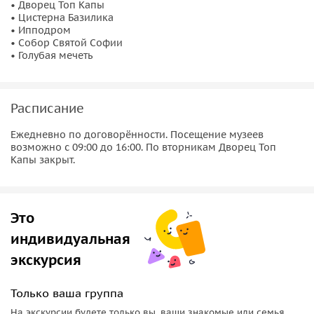
кто и когда его создал и как складывалась непростая
• Дворец Топ Капы
• Цистерна Базилика
судьба собора.
• Ипподром
• Собор Святой Софии
•
Голубая мечеть
: её считают самым важным памятником
• Голубая мечеть
исламской архитектуры. Гид расскажет легенду об этой
мечети и о конфликтах, возникших во время её создания.
Расписание
•
Цистерна Базилика
: вы поразитесь колоссальным
размером этого подземного водохранилища.
Ежедневно по договорённости. Посещение музеев
Почувствуйте себя словно в затопленном загадочным
возможно с 09:00 до 16:00. По вторникам Дворец Топ
дворце.
Капы закрыт.
•
Византийский ипподром
: на главной площади Стамбула
вы узнаете много интересных фактов о гладиаторах,
Это
рассмотрите греческие колонны, египетский обелиск,
змеевидную колонну и декоративный золотом фонтан.
индивидуальная
экскурсия
Только ваша группа
На экскурсии будете только вы, ваши знакомые или семья.