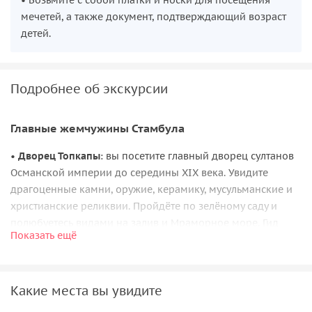
мечетей, а также документ, подтверждающий возраст
детей.
Подробнее об экскурсии
Главные жемчужины Стамбула
•
Дворец Топкапы
: вы посетите главный дворец султанов
Османской империи до середины XIX века. Увидите
драгоценные камни, оружие, керамику, мусульманские и
христианские реликвии. Пройдёте по зелёному саду и
полюбуетесь видами на залив и Мраморное море. Гид
Показать ещё
расскажет, по чьей инициативе был построен гарем, кто
такая Роксолана и что случилось с её сыновьями.
•
Собор Айя София
: история этого шедевра византийского
Какие места вы увидите
зодчества насчитывает полтора тысячелетия. Вы узнаете,