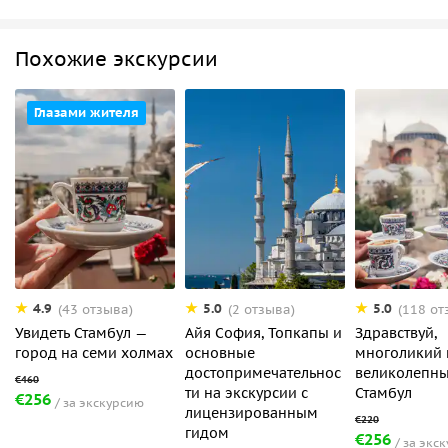
Похожие экскурсии
Глазами жителя
4.9
5.0
5.0
(43 отзыва)
(2 отзыва)
(118 от
Увидеть Стамбул —
Айя София, Топкапы и
Здравствуй,
город на семи холмах
основные
многоликий 
достопримечательнос
великолепн
ти на экскурсии с
Стамбул
€256
за экскурсию
лицензированным
гидом
€256
за экс