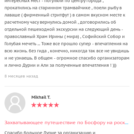
интересных мест - погуляли по центру города ,
прокатились на старинном трамвайчике , поели рыбу в
лаваше ( фирменный стритфут ) в самом вкусном месте к
расчетному часу вернулись домой , договорились об
отдельной пешеходной экскурсии на следующий день -
православный Храм Ирины ( мира) , Софийский Собор и
Голубая мечеть ... Тоже все прошло супер - впечатления на
всю жизнь. без гида , конечно, никогда так все не увидишь
и не узнаешь. В общем - огромное спасибо организаторам
и лично Дурии и Али за полученные впечатления ! )))
8 месяцев назад
Mikhail T.
Захватывающее путешествие по Босфору на роскошной индивидуальной яхте
Спасибо большое Дурие за организацию и