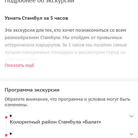
Подробнее об экскурсии
Узнать Стамбул за 5 часов
Эта экскурсия для тех, кто хочет познакомиться со всем
разнообразием Стамбула. Мы отойдем от привычных
исторических маршрутов. За 5 часов мы посетим самые
лучшие панорамные площадки и рассмотрим город со
всех ракурсов!
Показать ещё
Колоритный район Стамбула «Балат»
Вы прогуляетесь по
еврейскому кварталу района Фатих.
Программа экскурсии
Здесь есть не только синагога, но и греческие и армянские
Обратите внимание, что программа и условия могут быть
церкви. Представьте, в одном городе мирно уживаются
изменены.
столько религий!
Святая Айя София
Колоритный район Стамбула «Балат»
Всемирно известный памятник византийского зодчества,