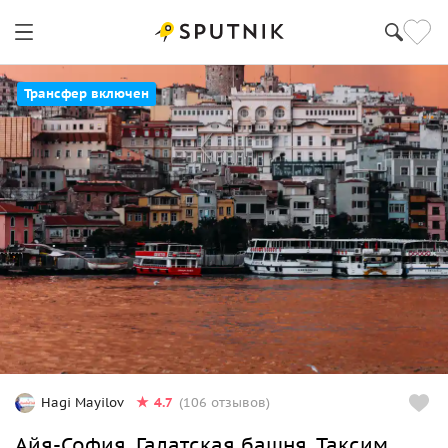
Трансфер включен
4.7
Hagi Mayilov
(106 отзывов)
Айя-София, Галатская башня, Таксим,