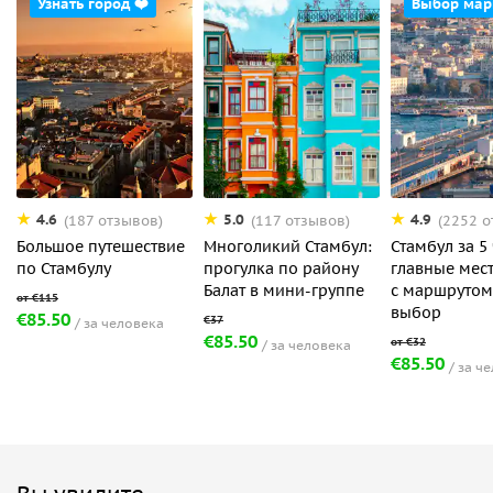
Узнать город ❤️
Выбор мар
4.6
5.0
4.9
(187 отзывов)
(117 отзывов)
(2252 о
Большое путешествие
Многоликий Стамбул:
Стамбул за 5
по Стамбулу
прогулка по району
главные мес
Балат в мини-группе
с маршрутом
выбор
€85.50
за человека
€85.50
за человека
€85.50
за ч