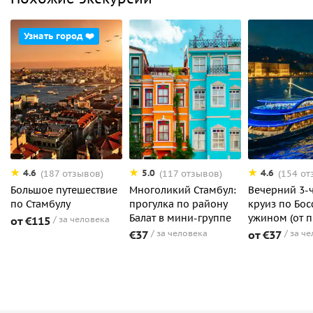
Узнать город ❤️
4.6
5.0
4.6
(187 отзывов)
(117 отзывов)
(154 от
Большое путешествие
Многоликий Стамбул:
Вечерний 3-
по Стамбулу
прогулка по району
круиз по Бос
Балат в мини-группе
ужином (от п
от €115
за человека
€37
за человека
от €37
за ч