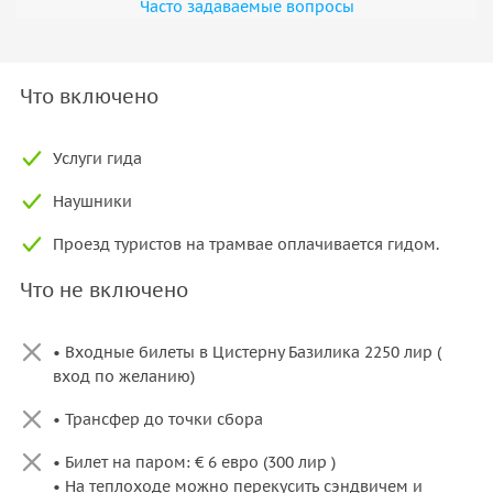
Часто задаваемые вопросы
включает знакомство со Стамбульским университетом.
Маршрут через дворец Топкапы к мосту Галата
Помимо основных достопримечательностей, маршрут
Что включено
проходит через дворец Топкапы. Далее прогулка ведёт к
мосту Галата и набережной, где показывают морскую
жизнь Стамбула и торговые районы города.
Услуги гида
В зависимости от дня и времени проведения экскурсии, а
Наушники
также графика работы объектов, некоторые
Проезд туристов на трамвае оплачивается гидом.
достопримечательности могут быть недоступны для
посещения.
Что не включено
• Входные билеты в Цистерну Базилика 2250 лир (
вход по желанию)
• Трансфер до точки сбора
• Билет на паром: € 6 евро (300 лир )
• На теплоходе можно перекусить сэндвичем и