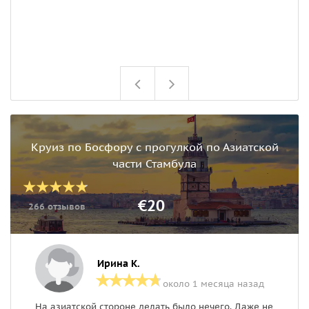
Круиз по Босфору с прогулкой по Азиатской
части Стамбула
€20
266 отзывов
Ирина К.
около 1 месяца назад
На азиатской стороне делать было нечего. Даже не
П