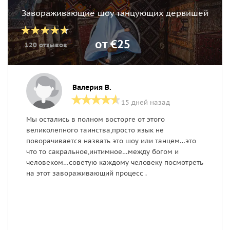
Завораживающие шоу танцующих дервишей
от €25
120 отзывов
Валерия В.
15 дней назад
Мы остались в полном восторге от этого
н
великолепного таинства,просто язык не
1
поворачивается назвать это шоу или танцем…это
что то сакральное,интимное…между богом и
человеком…советую каждому человеку посмотреть
на этот завораживающий процесс .