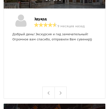
Эдуард
9 месяцев назад
Добрый день! Экскурсия и гид замечательный!
Х
Огромное вам спасибо, отправили Вам сувенир))
г