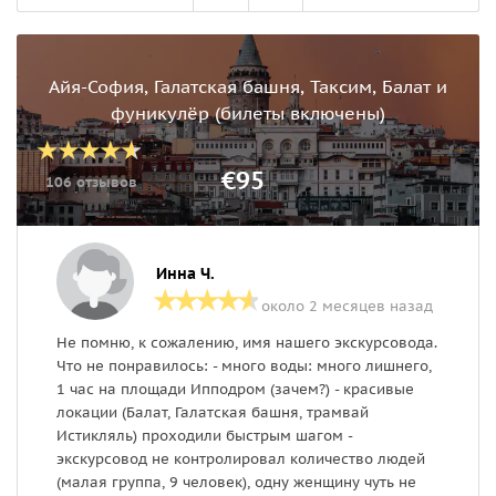
Айя-София, Галатская башня, Таксим, Балат и
фуникулёр (билеты включены)
€95
106 отзывов
Инна Ч.
около 2 месяцев назад
Не помню, к сожалению, имя нашего экскурсовода.
Н
Что не понравилось: - много воды: много лишнего,
и
1 час на площади Ипподром (зачем?) - красивые
в
локации (Балат, Галатская башня, трамвай
м
Истикляль) проходили быстрым шагом -
ц
экскурсовод не контролировал количество людей
ч
(малая группа, 9 человек), одну женщину чуть не
м