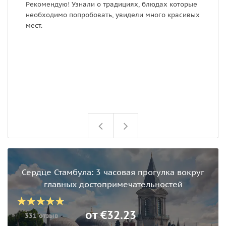
Рекомендую! Узнали о традициях, блюдах которые
в
необходимо попробовать, увидели много красивых
в
мест.
л
п
г
о
о
Сердце Стамбула: 3 часовая прогулка вокруг
главных достопримечательностей
от €32.23
331 отзыв