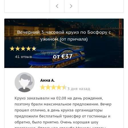
Вечерний 3-часовой круиз по Босфору с
ужином (от причала)
от €37
41 отзыв
Анна А.
3 дня назад
Круиз заказывали на 02.08 на день рождения,
В
поэтому брали максимальное предложение. Вечер
В
прошел отлично, в день круиза органищаторы
с
предложили бесплатный траесфер от гостиницы и
обратно, было приятно. Очень хорошая шоу