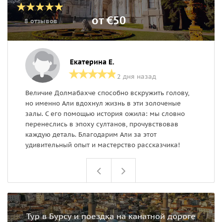
от €50
8 отзывов
Екатерина Е.
2 дня назад
Величие Долмабахче способно вскружить голову,
З
но именно Али вдохнул жизнь в эти золоченые
п
залы. С его помощью история ожила: мы словно
Р
перенеслись в эпоху султанов, прочувствовав
каждую деталь. Благодарим Али за этот
удивительный опыт и мастерство рассказчика!
Тур в Бурсу и поездка на канатной дороге