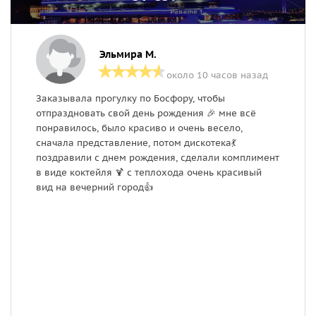
Эльмира М.
около 10 часов назад
Заказывала прогулку по Босфору, чтобы
З
отпраздновать свой день рождения 🎉 мне всё
в
понравилось, было красиво и очень весело,
н
сначала представление, потом дискотека💃
в
поздравили с днем рождения, сделали комплимент
с
в виде коктейля 🍹 с теплохода очень красивый
м
вид на вечерний город👍
н
н
к
в