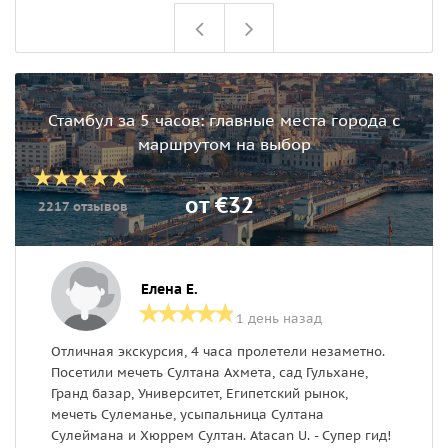
Стамбул за 5 часов: главные места города с
маршрутом на выбор
от €32
2217 отзывов
Елена Е.
1 день назад
Отличная экскурсия, 4 часа пролетели незаметно.
С
Посетили мечеть Султана Ахмета, сад Гульхане,
э
Гранд базар, Университет, Египетский рынок,
ц
мечеть Сулеманье, усыпальница Султана
п
Сулеймана и Хюррем Султан. Atacan U. - Супер гид!
п