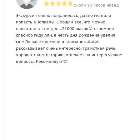
около 10 часов назад
Экскурсия очень понравилась, давно мечтала
О
попасть в Топкапы. Обошли всё, что можно,
Р
нашагали в этот день 25000 шагов😊 огромное
и
спасибо гиду Али, в честь дня рождения уделил
о
мне больше времени и внимания 🙏🙏🙏
и
рассказывает очень интересно, грамотная речь,
п
хорошо знает историю, отвечает на интересующие
ч
вопросы. Рекомендую 💯!
С