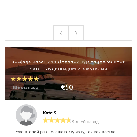
Босфор: Закат или Дневной тур на роскошной
яхте с аудиогидом и закусками
€50
356 отзывов
Kate S.
9 дней назад
Уже второй раз посещаю эту яхту, так как всегда
И