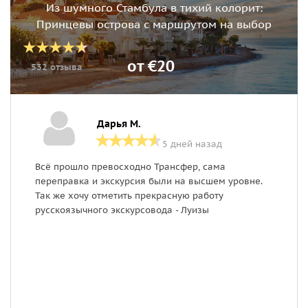
Из шумного Стамбула в тихий колорит:
Принцевы острова с маршрутом на выбор
от €20
532 отзыва
Дарья М.
5 дней назад
Всё прошло превосходно Трансфер, сама
Б
переправка и экскурсия были на высшем уровне.
т
Так же хочу отметить прекрасную работу
у
русскоязычного экскурсовода - Луизы
о
С
п