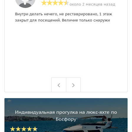
около 2 месяцев назад
Внутри делать нечего, не реставрировано, 1 этаж
Н
закрыт для посещений. Величие только снаружи
б
ч
у
б
в
п
Q
С
р
Индивидуальная прогулка на люкс-яхте по
Босфору