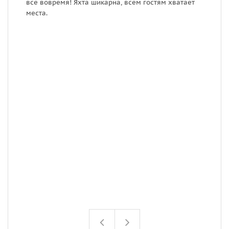
все вовремя! Яхта шикарна, всем гостям хватает
з
места.
б
в