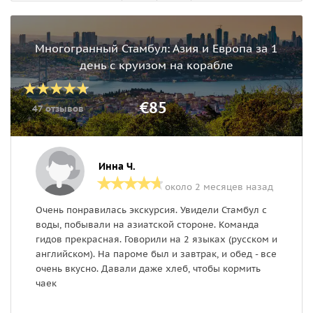
Многогранный Стамбул: Азия и Европа за 1
день с круизом на корабле
€85
47 отзывов
Инна Ч.
около 2 месяцев назад
Очень понравилась экскурсия. Увидели Стамбул с
О
воды, побывали на азиатской стороне. Команда
п
гидов прекрасная. Говорили на 2 языках (русском и
ч
английском). На пароме был и завтрак, и обед - все
О
очень вкусно. Давали даже хлеб, чтобы кормить
з
чаек
Р