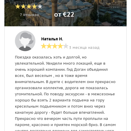
от €22
7 отзывов
Наталья Н.
3 месяца назад
Поездка оказалась хоть и долгой, но
Э
увлекательной. Увидели много локаций, еще в
п
очень хорошей компании. Гид Доган объединил
в
всех, был веселым , но в тоже время
и
внимательным. В дуете с водителем они прекрасно
л
организовали коллектив, дорога не показалась
н
утомительной. По поводу экскурсии - в межсезонье
б
хорошо бы взять 2 варианта подъема на гору
о
кресельным подъемником и потом вниз через
у
канатную дорогу - будет больше впечатлений.
н
Прекрасно что вечером часть пути проплыли на
пароме, красочно и приятен морской бриз. В самом
центре достаточно времени для самостоятельного