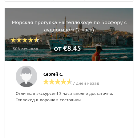
Морская прогулка на теплоходе по Босфору с
аудиогидом (2 часа)
от €8.45
508 отзывов
Сергей С.
7 дней назад
Отличная экскурсия! 2 часа вполне достаточно.
О
Теплоход в хорошем состоянии.
п
к
я
к
п
п