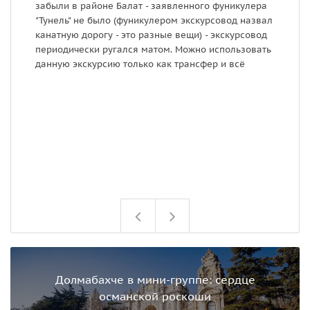
забыли в районе Балат - заявленного фуникулера
т
"Тунель" не было (фуникулером экскурсовод назвал
Е
канатную дорогу - это разные вещи) - экскурсовод
и
периодически ругался матом. Можно использовать
о
данную экскурсию только как трансфер и всё
п
б
г
о
п
у
Долмабахче в мини-группе: сердце
османской роскоши