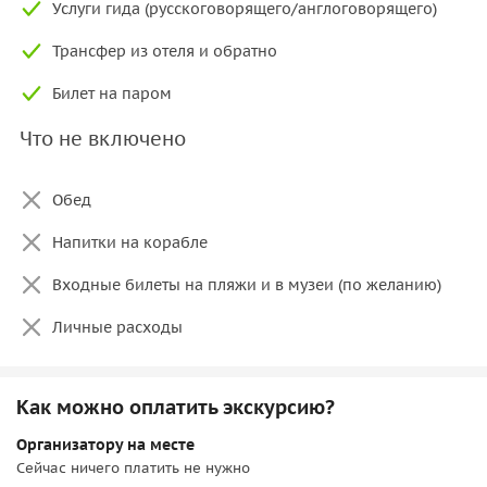
замедлилось. Деревянные особняки, утопающие в зелени
Услуги гида (русскоговорящего/англоговорящего)
холмов, южные сосны, старинные виллы и тихие улочки
Трансфер из отеля и обратно
создают атмосферу прошлого. Когда-то остров был
любимым местом султана, по его приказу здесь возвели
Билет на паром
роскошные виллы для семьи и приближённых. Сегодня
многие исторические здания бережно отреставрированы
Что не включено
и превращены в атмосферные отели, сохранившие дух
той эпохи.
Обед
Кыналыада
— самый близкий к Стамбулу из Принцевых
Напитки на корабле
островов и один из самых камерных. Здесь меньше густой
растительности, чем на других островах, зато открываются
Входные билеты на пляжи и в музеи (по желанию)
широкие панорамные виды на Мраморное море и
Личные расходы
Стамбул.
Важно! В зависимости от организатора программа и
острова могут меняться!
Как можно оплатить экскурсию?
Организатору на месте
Сейчас ничего платить не нужно