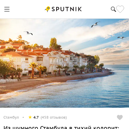
Стамбул
4.7
(458 отзывов)
Из шумного Стамбула в тихий колорит: