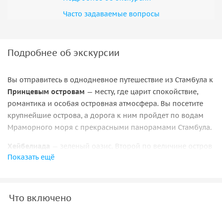
Часто задаваемые вопросы
Подробнее об экскурсии
Вы отправитесь в однодневное путешествие из Стамбула к
Принцевым островам
— месту, где царит спокойствие,
романтика и особая островная атмосфера. Вы посетите
крупнейшие острова, а дорога к ним пройдет по водам
Мраморного моря с прекрасными панорамами Стамбула.
Хейбелиада
— зеленый оазис. Второй по величине остров
Показать ещё
архипелага и самый зеленый из них. Сегодня Хейбелиада
привлекает тех, кто ищет тишину, чистый воздух и
неспешные прогулки среди сосен и уютных улочек.
Что включено
Бююкада
— остров с историей. Самый большой из
Принцевых островов, где кажется, будто время