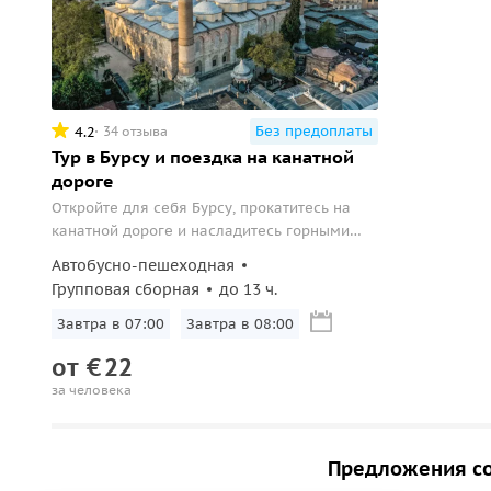
Без предоплаты
4.2
34 отзыва
Тур в Бурсу и поездка на канатной
дороге
Откройте для себя Бурсу, прокатитесь на
канатной дороге и насладитесь горными
пейзажами.
Автобусно-пешеходная
Групповая сборная
до 13 ч.
Завтра в 07:00
Завтра в 08:00
от
€
22
за человека
Предложения со