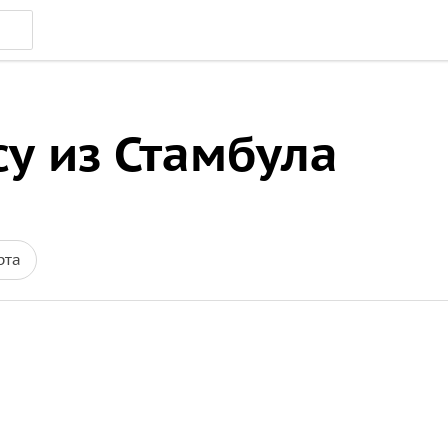
су из Стамбула
рта