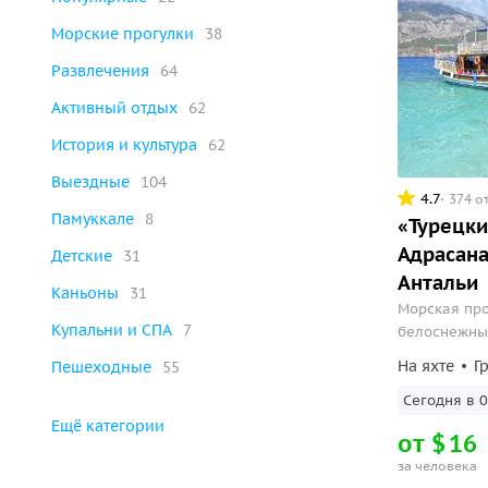
Морские прогулки
38
Развлечения
64
Активный отдых
62
История и культура
62
Выездные
104
4.7
374 о
Памуккале
8
«Турецк
Адрасана
Детские
31
Антальи
Каньоны
31
Морская про
Купальни и СПА
7
белоснежны
На яхте
Г
Пешеходные
55
Сегодня в 0
Ещё категории
от
$
16
за человека