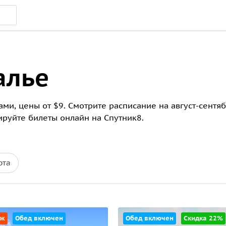
алье
ми, цены от $9. Смотрите расписание на август-сентяб
руйте билеты онлайн на Спутник8.
рта
аж
Обед включен
Обед включен
Скидка 22%