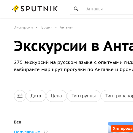
Экскурсии
Турция
Анталья
Экскурсии в Ант
275 экскурсий на русском языке с опытными гида
выбирайте маршрут прогулки по Анталье и брони
Дата
Цена
Тип группы
Тип транспо
Все
Хит прод
Популярные
22