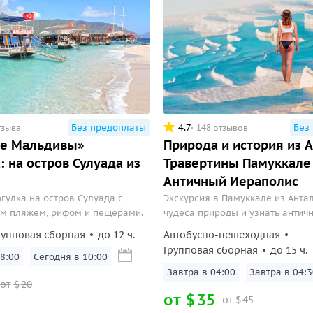
Без предоплаты
4.7
Без
тзыва
148 отзывов
ие Мальдивы»
Природа и история из 
: на остров Сулуада из
Травертины Памуккале
Античный Иераполис
гулка на остров Сулуада с
Экскурсия в Памуккале из Антал
м пляжем, рифом и пещерами.
чудеса природы и узнать антич
рупповая сборная
до 12 ч.
Автобусно-пешеходная
Групповая сборная
до 15 ч.
8:00
Сегодня в 10:00
Завтра в 04:00
Завтра в 04:3
от
$
20
от
$
35
от
$
45