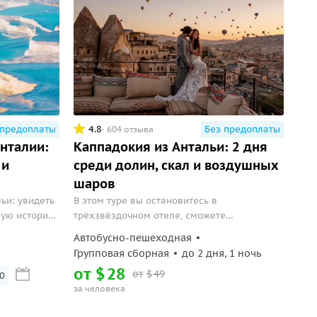
 предоплаты
4.8
Без предоплаты
604 отзыва
Анталии:
Каппадокия из Антальи: 2 дня
 и
среди долин, скал и воздушных
шаров
ьи: увидеть
В этом туре вы остановитесь в
ную историю.
трёхзвёздочном отеле, сможете
насладиться уникальными пейзажами
Автобусно-пешеходная
региона и открыть для себя местную кухню.
Групповая сборная
до 2 дня, 1 ночь
от
$
28
от
$
49
0
за человека