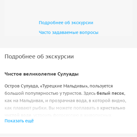
Подробнее об экскурсии
Часто задаваемые вопросы
Подробнее об экскурсии
Чистое великолепие Сулуады
Остров Сулуада, «Турецкие Мальдивы», пользуется
большой популярностью у туристов. Здесь
белый песок
,
как на Мальдивах, и прозрачная вода, в которой видно,
как плавают рыбки. Вы можете поплавать в
кристально
чистой воде
, устроить фотосессию в живописных
Показать ещё
пейзажах, отдохнуть на пляже или палубе корабля.
Родина черепах Каретта-каретта