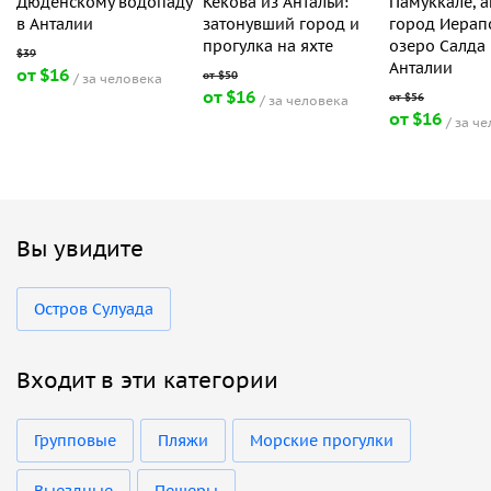
Дюденскому водопаду
Кекова из Антальи:
Памуккале, 
в Анталии
затонувший город и
город Иерап
прогулка на яхте
озеро Салда 
Анталии
от $16
за человека
от $16
за человека
от $16
за ч
Вы увидите
Остров Сулуада
Входит в эти категории
Групповые
Пляжи
Морские прогулки
Выездные
Пещеры