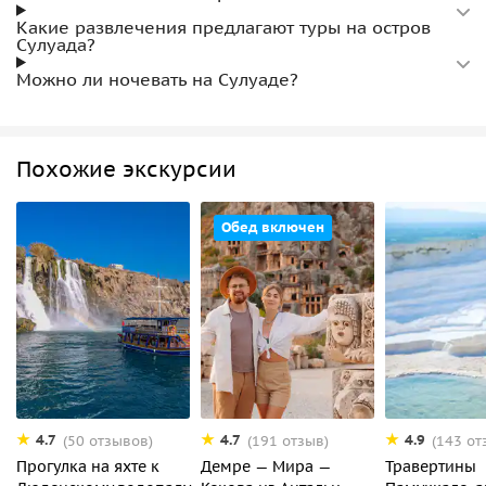
Какие развлечения предлагают туры на остров
Сулуада?
Можно ли ночевать на Сулуаде?
Похожие экскурсии
Обед включен
4.7
4.7
4.9
(50 отзывов)
(191 отзыв)
(143 от
Прогулка на яхте к
Демре — Мира —
Травертины