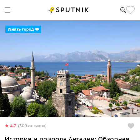
Узнать город ❤️
4.7
(300 отзывов)
История и природа Анталии: Обзорная