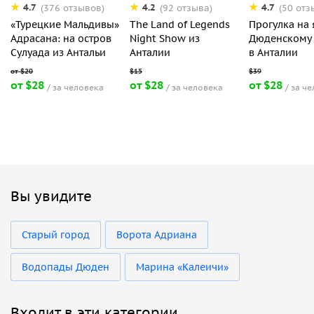
4.7
4.2
4.7
(376 отзывов)
(92 отзыва)
(50 отз
«Турецкие Мальдивы»
The Land of Legends
Прогулка на 
Адрасана: на остров
Night Show из
Дюденскому 
Сулуада из Антальи
Анталии
в Анталии
от $28
от $28
от $28
за человека
за человека
за ч
Вы увидите
Старый город
Ворота Адриана
Водопады Дюден
Марина «Калеичи»
Входит в эти категории