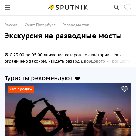
Россия
Санкт-Петербург
Развод мостов
Экскурсия на разводные мосты
🚫 С 23:00 до 05:00 движение катеров по акватории Невы
ограничено законом. Увидеть развод Дворцового и Троицкого
мостов с легального катера сейчас нельзя. На Спутник8
доступны альтернативные ночные маршруты по разрешенным
Туристы рекомендуют ❤️
акваториям.
Хит продаж