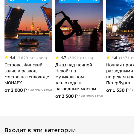
4.6
4.7
4.6
(1829 отзывов)
(5091 отзыв)
(1471 о
Острова, Финский
Джаз над ночной
Ночная прог
залив и развод
Невой: на
разводными
мостов на теплоходе
музыкальном
по рекам и 
МОНАРХ
теплоходе к
Петербурга
разводным мостам
от 2 000 ₽
за человека
от 1 550 ₽
з
от 2 500 ₽
за человека
Входит в эти категории