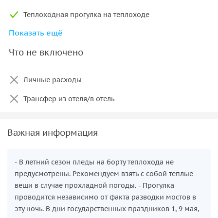
Теплоходная прогулка на теплоходе
Показать ещё
Петропавловская крепость. Эксклюзивная вечерняя
прогулка с гидом по территории цитадели в тишине
Что не включено
вечерних сумерек, когда крепость закрыта для всех и
принадлежит только вам.
Личные расходы
Трансфер из отеля/в отель
Важная информация
- В летний сезон пледы на борту теплохода не
предусмотрены. Рекомендуем взять с собой теплые
вещи в случае прохладной погоды. - Прогулка
проводится независимо от факта разводки мостов в
эту ночь. В дни государственных праздников 1, 9 мая,