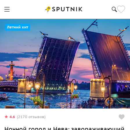
Летний хит
4.6
(2170 отзывов)
Ночной город и Нева: завораживающий