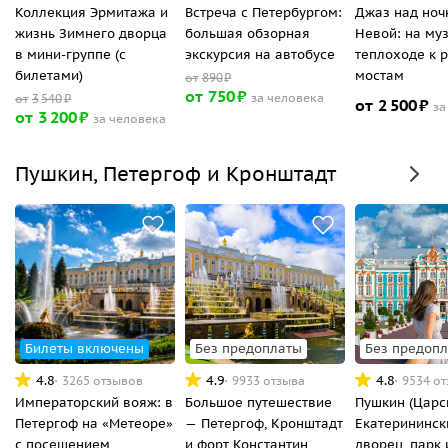
Коллекция Эрмитажа и
Встреча с Петербургом:
Джаз над ноч
жизнь Зимнего дворца
большая обзорная
Невой: на му
в мини-группе (с
экскурсия на автобусе
теплоходе к 
билетами)
мостам
от
890
₽
от
750
₽
за человека
от
3
540
₽
от
2
500
₽
за
от
3
200
₽
за человека
Пушкин, Петергоф и Кронштадт
Билеты включены
Без предоплаты
Без предоп
4.8
4.9
4.8
3265 отзывов
9933 отзыва
9534 о
Императорский вояж: в
Большое путешествие
Пушкин (Царс
Петергоф на «Метеоре»
— Петергоф, Кронштадт
Екатерининск
с посещением
и форт Константин
дворец, парк 