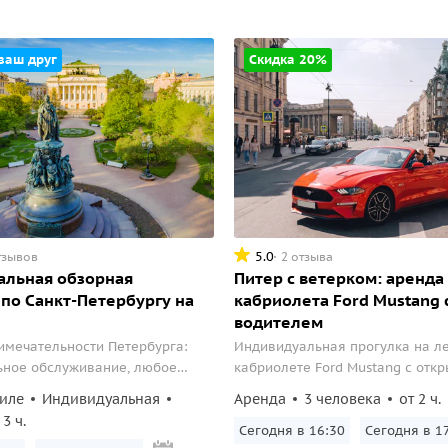
 ваш друг
Скидка 20%
5.0
тзывов
2 отзыва
альная обзорная
Питер с ветерком: аренда
 по Санкт-Петербургу на
кабриолета Ford Mustang 
водителем
имечательности Петербурга:
Индивидуальная прогулка на л
ьное обслуживание, любое
кабриолете Ford Mustang с отк
чи — для тех, кто ценит время и
верхом. За рулём водитель, ко
иле
Индивидуальная
Аренда
3 человека
от 2 ч.
житель. 2 часа, главные соборы
3 ч.
центр и фотосессия у сфинксов.
Сегодня в 16:30
Сегодня в 1