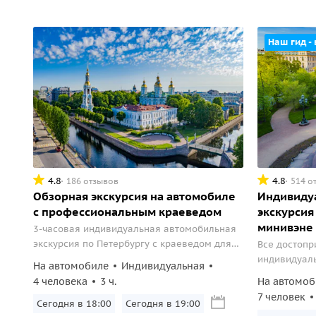
Наш гид -
4.8
4.8
186 отзывов
514 о
Обзорная экскурсия на автомобиле
Индивиду
с профессиональным краеведом
экскурсия
минивэне
3-часовая индивидуальная автомобильная
экскурсия по Петербургу с краеведом для
Все достопр
мини-группы до 4 человек на
индивидуал
На автомобиле
Индивидуальная
комфортабельном Mitsubishi Outlander.
место встре
4 человека
3 ч.
На автомоб
комфорт.
7 человек
Сегодня в 18:00
Сегодня в 19:00