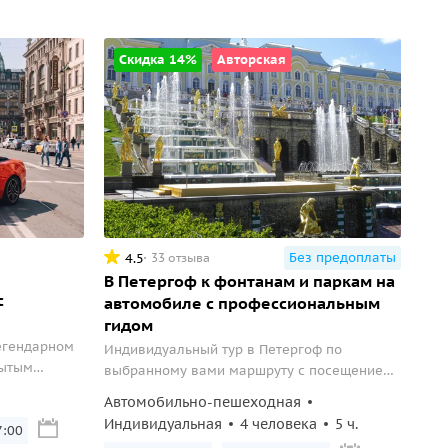
Скидка 14%
Авторская
Без предоплаты
4.5
33 отзыва
В Петергоф к фонтанам и паркам на
с
автомобиле с профессиональным
гидом
егендарном
Индивидуальный тур в Петергоф по
рытым
выбранному вами маршруту с посещением
ренной
Нижнего парка, Александрии или Знаменки.
Автомобильно-пешеходная
, Лахта-
Индивидуальная
4 человека
5 ч.
7:00