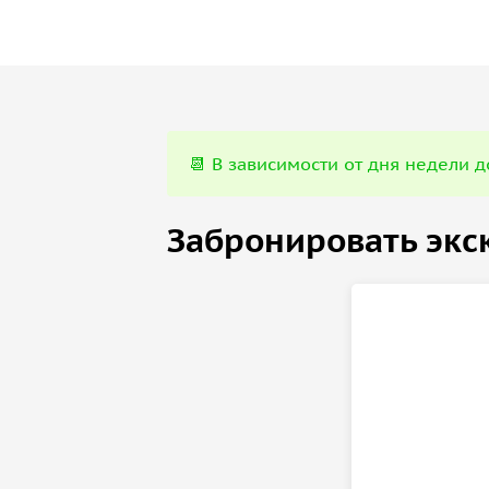
Также в рамках экскурсии мы познакомимся с 
Ораниенбаума:
Нижний сад с великолепными парковыми ан
«Зима», «Весна», «Лето», «Земля», «Воздух»);
📆 В зависимости от дня недели 
Верхний сад с роскошным Китайским дворц
стиле;
Забронировать экс
Картинный дом с мезонином, в котором по 
живописи;
Каменное зало с выставкой скульптур и ин
Кавалерский корпус и павильон «Китайская 
Ринальди;
Ансамбль Петерштадта с дворцом Петра III
парком;
Ансамбль Собственной дачи с павильоном К