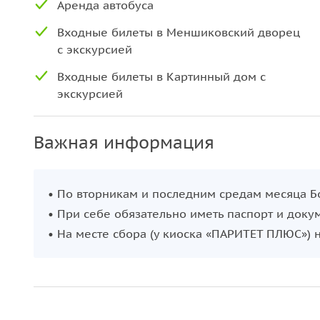
Аренда автобуса
библиотеки и оперного театра. Экскурсия 
Входные билеты в Меншиковский дворец
понедельникам.
с экскурсией
Свободное время после экскурсии
Входные билеты в Картинный дом с
экскурсией
Свое свободное время мы рекомендуем потратит
Водопад, пергола у Китайского дворца, Петровск
Важная информация
архитектуры — вот немногое из того, что вас жд
Ораниенбаум.
• По вторникам и последним средам месяца 
• При себе обязательно иметь паспорт и док
• На месте сбора (у киоска «ПАРИТЕТ ПЛЮС») 