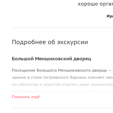
хорошо орга
Ир
Подробнее об экскурсии
Большой Меншиковский дворец
Посещение Большого Меншиковского дворца — 
здание в стиле петровского барокко пленяет св
по убранству и дорогой отделке даже превосход
реставраторов вы сможете увидеть интерьеры д
Показать ещё
изначально.
Ораниенбаум