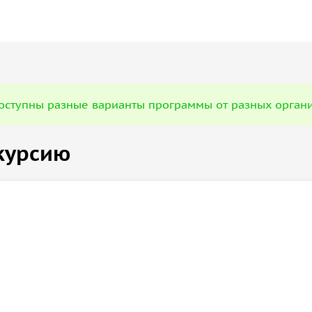
вами со следующими достопримечательностями
самблями и тематическими скульптурами («Осень»,
доступны разные варианты программы от разных орган
ом, выполненным в традиционном восточном
курсию
версии историков хранилась уникальная коллекция
терактивным кинотеатром;
кухня», сохранившие черты архитектурного стиля
, въездными Почетными воротами и петровским
атальной горки.