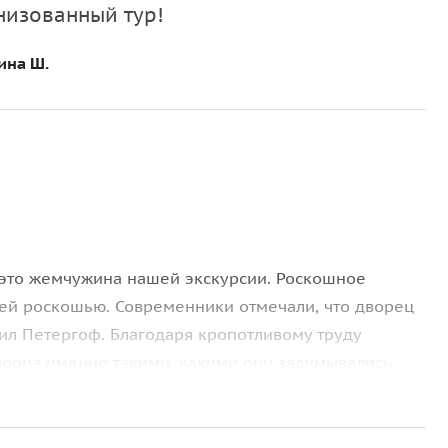
низованный тур!
ина Ш.
это жемчужина нашей экскурсии. Роскошное
оей роскошью. Современники отмечали, что дворец
ил Петергоф. Благодаря кропотливому труду
ворца именно такими, какими они задумывались