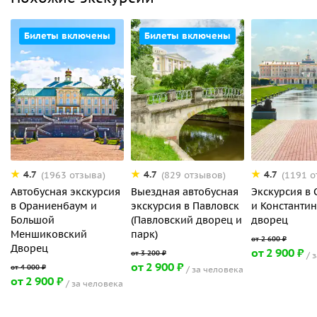
Билеты включены
Билеты включены
4.7
4.7
4.7
(1963 отзыва)
(829 отзывов)
(1191 о
Автобусная экскурсия
Выездная автобусная
Экскурсия в 
в Ораниенбаум и
экскурсия в Павловск
и Константи
Большой
(Павловский дворец и
дворец
Меншиковский
парк)
Дворец
от 2 900 ₽
з
от 2 900 ₽
за человека
от 2 900 ₽
за человека