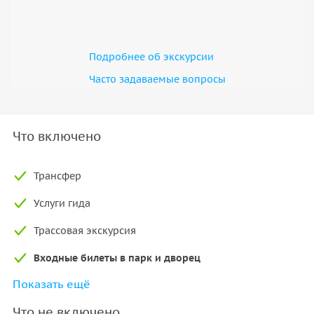
знаменитых архитекторах императорской семьи. Здесь
нельзя заскучать — за углом может быть Горбатый мост,
Птичник или Павильон Орла!
Подробнее об экскурсии
Часто задаваемые вопросы
Что включено
Трансфер
Услуги гида
Трассовая экскурсия
Входные билеты в парк и дворец
Показать ещё
Экскурсия в Гатчинском дворце и в парке
Что не включено