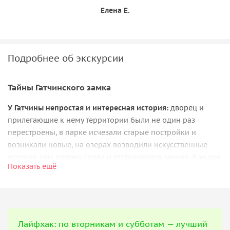
Елена Е.
Подробнее об экскурсии
Тайны Гатчинского замка
У Гатчины непростая и интересная история:
дворец и
прилегающие к нему территории были не один раз
перестроены, в парке исчезали старые постройки и
возникали новые, на озерах возводили искусственные
острова, сам дворец горел и отстраивался заново. Каждое
Показать ещё
место во дворце и парке имеет свою историю, связанную
с прошлым не только России, но и множества других
стран.
Что вас ожидает
Лайфхак: по вторникам и субботам — лучший