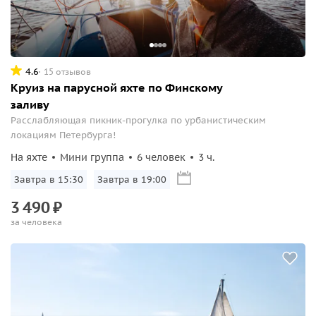
4.6
15 отзывов
Круиз на парусной яхте по Финскому
заливу
Расслабляющая пикник-прогулка по урбанистическим
локациям Петербурга!
На яхте
Мини группа
6 человек
3 ч.
Завтра в 15:30
Завтра в 19:00
3
490
₽
за человека