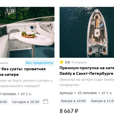
5.0
9 отзывов
Без предоплаты
зывов
Премиум-прогулка на кат
 без суеты: приватная
Daddy в Санкт-Петербурге
на катере
Прогулка на катере Sugar Dadd
кник на борту уютного катера и
комфортом.
онравившийся маршрут!
Аренда
10 человек
от 1 ч.
0 человек
от 1 ч.
Завтра в 10:00
Завтра в 11:0
0:00
Сегодня в 20:30
8
667
₽