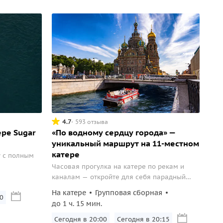
4.7
593 отзыва
ере Sugar
«По водному сердцу города» —
уникальный маршрут на 11-местном
катере
y с полным
Часовая прогулка на катере по рекам и
каналам — откройте для себя парадный
Петербург с нового ракурса!
На катере
Групповая сборная
0
до 1 ч. 15 мин.
Сегодня в 20:00
Сегодня в 20:15