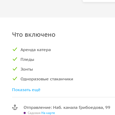
Что включено
Аренда катера
Пледы
Зонты
Одноразовые стаканчики
Bluetooth
Показать ещё
Столик по предварительному запросу
Отправление: Наб. канала Грибоедова, 99
Зарядное устройство
Садовая
На карте