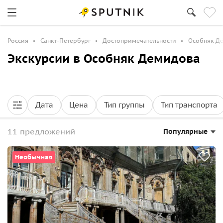
Россия
Санкт-Петербург
Достопримечательности
Особняк Д
Экскурсии в Особняк Демидова
Дата
Цена
Тип группы
Тип транспорта
11 предложений
Популярные
Необычная