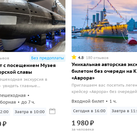
4.8
180 отзывов
Без предоплаты
зывов
Уникальная авторская экс
т с посещением Музея
билетом без очереди на 
орской славы
«Аврора»
ешеходная экскурсия в
Приглашаем вас посетить леге
 увидеть главные
крейсер «Аврора» без очередей
ательности города и посетить
пешеходная
ли притихший северный город 
о-морской славы.
Входной билет
1 ч.
сборная
до 7 ч.
бьет ключом, низкое небо над 
высокое солнце в зените — над
Сегодня в 16:00
Завтра в 11
2:00
Завтра в 10:00
на крейсер «Аврора» — это обя
1
980
₽
0
₽
пункт программы каждого гостя 
за человека