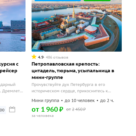
4.9
486 отзывов
курсия с
Петропавловская крепость:
Крейсер
цитадель, тюрьма, усыпальница в
мини-группе
ндарный
Прочувствуйте дух Петербурга в его
. Дремлет
историческом сердце, прикоснитесь к
или жизнь
истории Петропавловской крепости.
Мини группа
до 10 человек
до 2 ч.
головой или
от
1
960
₽
от
2
450
₽
о подняться
:00
за человека
зательный
города...