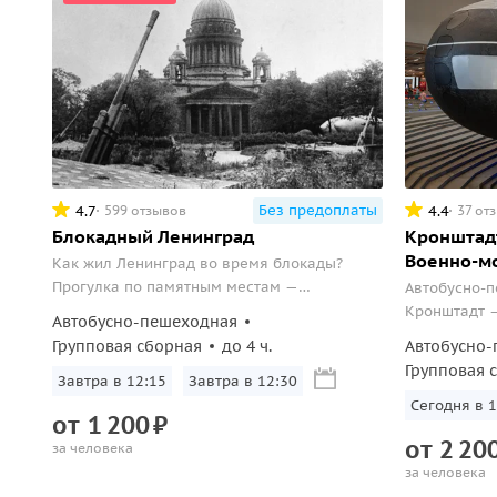
Без предоплаты
4.7
4.4
599 отзывов
37 от
Блокадный Ленинград
Кронштад
Военно-м
Как жил Ленинград во время блокады?
Прогулка по памятным местам —
Автобусно-п
блокадный храм, Пискаревский мемориал и
Кронштадт —
Автобусно-пешеходная
дом Тани Савичевой.
достопримеч
Групповая сборная
до 4 ч.
Автобусно-
Музей Военн
Групповая 
Завтра в 12:15
Завтра в 12:30
Сегодня в 1
от
1
200
₽
от
2
20
за человека
за человека