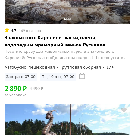
4.7
169 отзывов
Знакомство с Карелией: хаски, олени,
водопады и мраморный каньон Рускеала
Посетите сразу два живописных парка в знакомстве с
Карелией: Рускеала и «Долина водопадов»! Не пропустите
наш насыщенный маршрут
Автобусно-пешеходная
Групповая сборная
17 ч.
Завтра в 07:00
Пн, 10 авг, 07:00
2
890
₽
4
490
₽
за человека