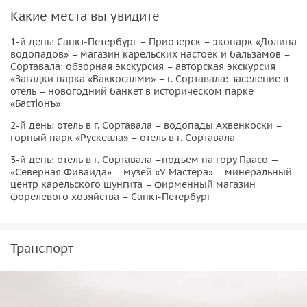
21:30
Какие места вы увидите
Отправление в исторический парк «Бастионъ»
22:00
1-й день: Санкт-Петербург – Приозерск – экопарк «Долина
водопадов» – магазин карельских настоек и бальзамов –
Сортавала: обзорная экскурсия – авторская экскурсия
Новогодний ужин в историческом парке
«Загадки парка «Ваккосалми» – г. Сортавала: заселение в
«Бастионъ»
отель – новогодний банкет в историческом парке
«Бастiонъ»
2-й день: отель в г. Сортавала – водопады Ахвенкоски –
горный парк «Рускеала» – отель в г. Сортавала
3-й день: отель в г. Сортавала –подъем на гору Паасо —
«Северная Фиваида» – музей «У Мастера» – минеральный
центр карельского шунгита – фирменный магазин
форелевого хозяйства – Санкт-Петербург
Транспорт