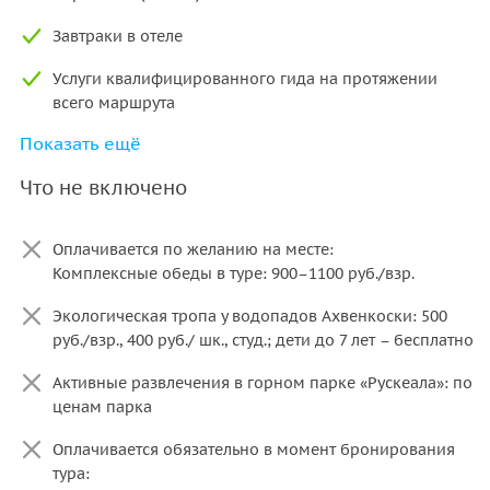
Завтраки в отеле
Услуги квалифицированного гида на протяжении
всего маршрута
Показать ещё
Посещение музея северных народов
Что не включено
Посещение магазина форелевого хозяйства
Дегустация карельских настоек и бальзамов
Оплачивается по желанию на месте:
Посещение минерального центра карельского
Комплексные обеды в туре: 900–1100 руб./взр.
шунгита с дегустацией чая на шунгитовой воде
Экологическая тропа у водопадов Ахвенкоски: 500
Входные билеты в экопарк «Долина водопадов»
руб./взр., 400 руб./ шк., студ.; дети до 7 лет – бесплатно
Входные билеты в парк «Рускеала»
Активные развлечения в горном парке «Рускеала»: по
ценам парка
Обзорная экскурсия «Мраморный каньон» по
горному парку «Рускеала» с лицензированным гидом
Оплачивается обязательно в момент бронирования
парка
тура: