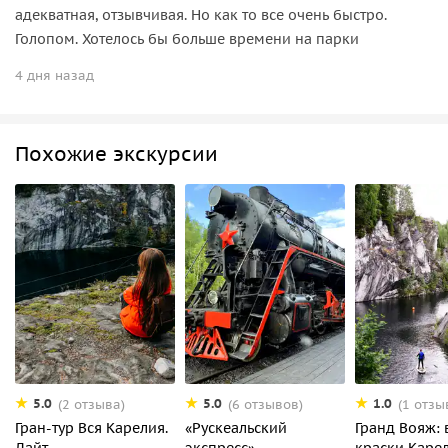
адекватная, отзывчивая. Но как то все очень быстро.
Голопом. Хотелось бы больше времени на парки
4 дня назад
Похожие экскурсии
5.0
5.0
1.0
(2 отзыва)
(6 отзывов)
(1 отзы
Гран-тур Вся Карелия.
«Рускеальский
Гранд Вояж: 
Лайт
экспресс» —
краски Каре