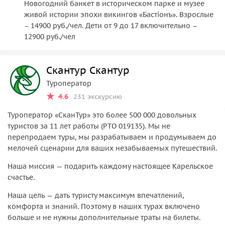
Новогодний банкет в историческом парке и музее
Авторская экскурсия «Подъем на гору Паасо»
живой истории эпохи викингов «Бастiонъ». Взрослые
– 14900 руб./чел. Дети от 9 до 17 включительно –
Обзорная экскурсия по городу Сортавала
12900 руб./чел
Трассовая экскурсия по заливу Кирьявалахти
Скантур Скантур
Авторская экскурсия «Загадки парка «Ваккосалми»
Туроператор
Авторская экскурсия по музею под открытым небом
4.6
231 экскурсию
«Северная Фиваида»
Туроператор «‎СканТур»‎ это более 500 000 довольных
Экскурсия по музею «У Мастера»
туристов за 11 лет работы (РТО 019135). Мы не
перепродаем туры, мы разрабатываем и продумываем до
мелочей сценарии для ваших незабываемых путешествий.
Наша миссия — подарить каждому настоящее Карельское
счастье.
Наша цель — дать туристу максимум впечатлений,
комфорта и знаний. Поэтому в наших турах включено
больше и не нужны дополнительные траты на билеты.