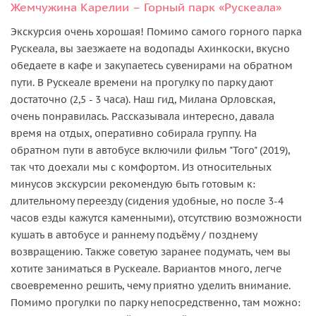
Жемчужина Карелии – Горный парк «Рускеала»
Экскурсия очень хорошая! Помимо самого горного парка
Рускеала, вы заезжаете на водопады Ахинкоски, вкусно
обедаете в кафе и закупаетесь сувенирами на обратном
пути. В Рускеале времени на прогулку по парку дают
достаточно (2,5 - 3 часа). Наш гид, Милана Орловская,
очень понравилась. Рассказывала интересно, давала
время на отдых, оперативно собирала группу. На
обратном пути в автобусе включили фильм "Того" (2019),
так что доехали мы с комфортом. Из относительных
минусов экскурсии рекомендую быть готовым к:
длительному переезду (сидения удобные, но после 3-4
часов езды кажутся каменными), отсутствию возможности
кушать в автобусе и раннему подъёму / позднему
возвращению. Также советую заранее подумать, чем вы
хотите заниматься в Рускеале. Вариантов много, легче
своевременно решить, чему приятно уделить внимание.
Помимо прогулки по парку непосредственно, там можно: