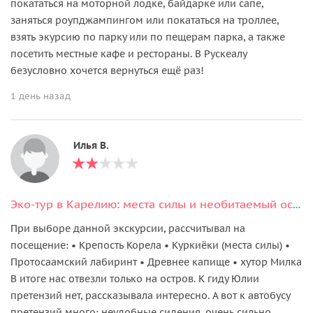
покататься на моторной лодке, байдарке или сапе,
заняться роупджампингом или покататься на троллее,
взять экурсию по парку или по пещерам парка, а также
посетить местные кафе и рестораны. В Рускеалу
безусловно хочется вернуться ещё раз!
1 день назад
Илья В.
Эко-тур в Карелию: места силы и необитаемый остров
При выборе данной экскурсии, рассчитывал на
посещение: • Крепость Корела • Куркиёки (места силы) •
Протосаамский лабиринт • Древнее капище • хутор Милка
В итоге нас отвезли только на остров. К гиду Юлии
претензий нет, рассказывала интересно. А вот к автобусу
претензий много: неудобные сидения, очень сильно