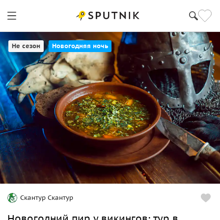
Санкт-Петербург
Не сезон
Новогодняя ночь
Скантур Скантур
Новогодний пир у викингов: тур в