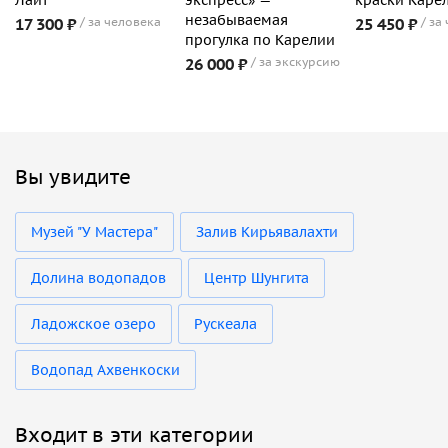
незабываемая
17 300 ₽
за человека
25 450 ₽
за
прогулка по Карелии
26 000 ₽
за экскурсию
Вы увидите
Музей "У Мастера"
Залив Кирьявалахти
Долина водопадов
Центр Шунгита
Ладожское озеро
Рускеала
Водопад Ахвенкоски
Входит в эти категории