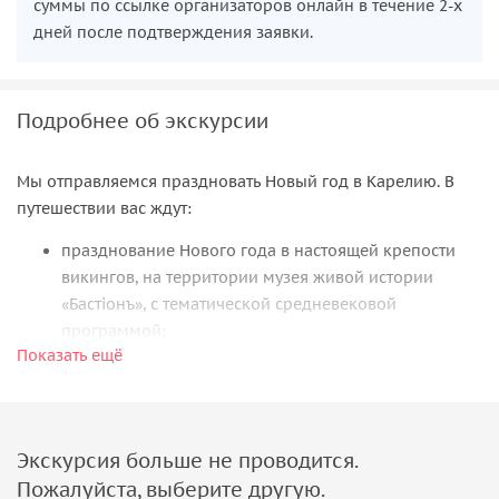
суммы по ссылке организаторов онлайн в течение 2-х
дней после подтверждения заявки.
Подробнее об экскурсии
Мы отправляемся праздновать Новый год в Карелию. В
путешествии вас ждут:
празднование Нового года в настоящей крепости
викингов, на территории музея живой истории
«Бастiонъ», с тематической средневековой
программой;
Показать ещё
участие в скандинавской саге с традиционными
забавами, живой музыкой, огненным
представлением и праздничным салютом;
световое шоу в горном парке «Рускеала»;
Экскурсия больше не проводится.
сказочные места зимней Карелии — Мраморный
Пожалуйста, выберите другую.
каньон, нацпарк «Ладожские шхеры», «Долина