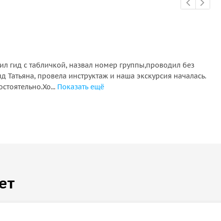
ил гид с табличкой, назвал номер группы,проводил без
По
д Татьяна, провела инструктаж и наша экскурсия началась.
Я 
стоятельно.Хо...
Показать ещё
чт
сто
ет