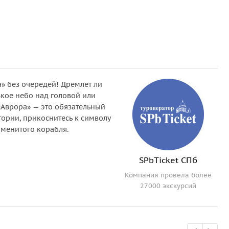
» без очередей! Дремлет ли
кое небо над головой или
«Аврора» — это обязательный
тории, прикоснитесь к символу
аменитого корабля.
SPbTicket СПб
Компания провела более
27000 экскурсий