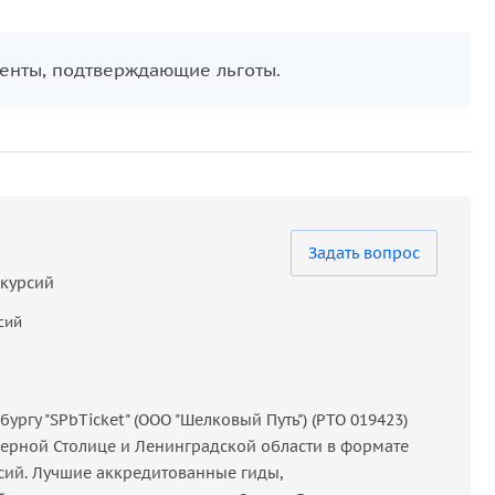
печатления
и возможность прикоснуться к великой
ументы, подтверждающие льготы.
ой столицы
, Санкт-Петербурга. Это обязательная
е после экскурсии будет предоставлено свободное
Задать вопрос
скурсий
сий
ргу "SPbTicket" (ООО "Шелковый Путь") (РТО 019423)
ерной Столице и Ленинградской области в формате
сий. Лучшие аккредитованные гиды,