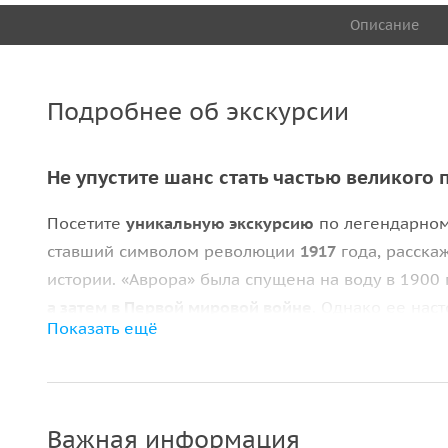
Описание
Подробнее об экскурсии
Не упустите шанс стать частью великого
Посетите
уникальную экскурсию
по легендарно
ставший символом революции
1917
года, расска
истории. «Аврора» была спущена на воду в 1900
а затем в Первой мировой войне
. Однако ее нас
Показать ещё
сигналом к началу Октябрьской революции.
Сегодня «Аврора» является музеем и памятником
не только нашей Родины, но и зарубежья. На экс
Важная информация
устроен корабль, и увидите уникальные экспона