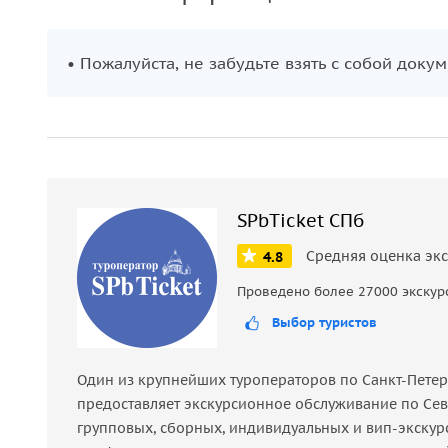
палубам «Авроры» подарит вам
незабываемые в
истории.
• Пожалуйста, не забудьте взять с собой док
Посетить «Аврору» — значит
узнать душу северн
часть программы для каждого гостя города!
Внимание!
Экскурсия проходит от 45 минут до 1 часа. Такж
время.
SPbTicket СПб
Средняя оценка эк
4.8
Ждем вас на борту!
Проведено более 27000 экскур
Выбор туристов
Один из крупнейших туроператоров по Санкт-Петербу
предоставляет экскурсионное обслуживание по Сев
групповых, сборных, индивидуальных и вип-экскур