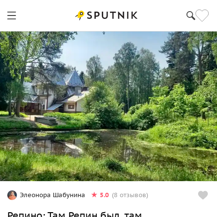
5.0
Элеонора Шабунина
(8 отзывов)
Репино: Там Репин был, там