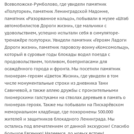
Всеволожске-Румболово, где увидели памятник
«Полуторке», памятник Ленинградской Мадонне,
памятник «Разорванное кольцо», побывали в музее «Штаб
автомобилистов Дороги жизни», где мальчики с
удовольствием, успешно испытали себя в симуляторе-
тренажёре полуторки. Увидели памятник «Героям Ладоги
Дороги жизни», памятник паровозу-воину «Комсомольцу»,
который в суровые годы блокады водил поезда с
продовольствием, топливом, боеприпасами для
осаждённого города и фронта. Мы посетили памятник
пионерам-героям «Цветок Жизни», где увидели в том
числе монументальные строки из дневника Тани
Савичевой, а также аллею дружбы с пронзительными
пионерскими галстуками на стволах деревьев в память о
пионерах-героях. Также мы побывали на Пискарёвском
мемориальном кладбище, где похоронены 500.000
жителей и защитников блокадного Ленинграда. Мы
остались под впечатлением от данной экскурсии! Спасибо
большое Евгению! Надеемся, до новых встреч!