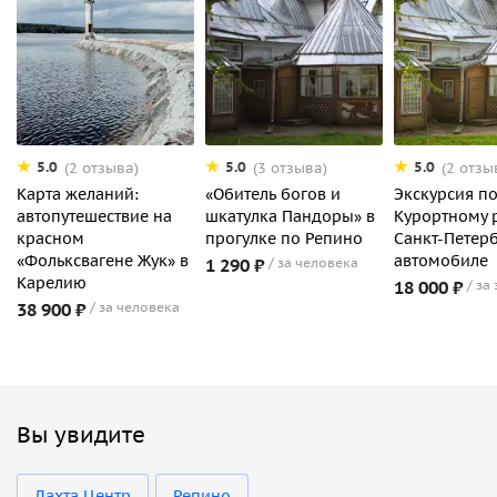
5.0
5.0
5.0
(2 отзыва)
(3 отзыва)
(2 отзы
Карта желаний:
«Обитель богов и
Экскурсия п
автопутешествие на
шкатулка Пандоры» в
Курортному 
красном
прогулке по Репино
Санкт-Петерб
«Фольксвагене Жук» в
автомобиле
1 290 ₽
за человека
Карелию
18 000 ₽
за
38 900 ₽
за человека
Вы увидите
Лахта Центр
Репино