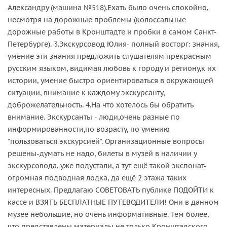
Александру (машина №518).Ехать было очень спокойно,
несмотря на дорожные проблемы (колоссальные
дорожные работы в Кронштадте и пробки в самом Санкт-
Петербурге). 3.Экскурсовод Юлия- полный восторг: знания,
умение эти знания предложить слушателям прекрасным
русским языком, видимая любовь к городу и региону,к их
истории, умение быстро ориентироваться в окружающей
ситуации, внимание к каждому экскурсанту,
доброжелательность. 4.На что хотелось бы обратить
внимание. Экскурсанты - люди,очень разные по
информированности,по возрасту, по умению
"пользоваться экскурсией". Организационные вопросы
решены-думать не надо, билеты в музей в наличии у
экскурсовода, уже подустали, а тут ещё такой экспонат-
огромная подводная лодка, да ещё 2 этажа таких
интересных. Предлагаю СОВЕТОВАТЬ публике ПОДОЙТИ к
кассе и ВЗЯТЬ БЕСПЛАТНЫЕ ПУТЕВОДИТЕЛИ! Они в данном
музее небольшие, но очень информативные. Тем более,
что представлены материалы не только Кронштадского