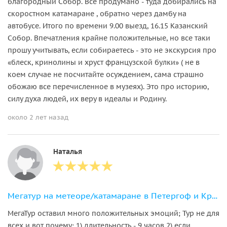
благородный Собор. Все продумано - туда добирались на
скоростном катамаране , обратно через дамбу на
автобусе. Итого по времени 9.00 выезд, 16.15 Казанский
Собор. Впечатления крайне положительные, но все таки
прошу учитывать, если собираетесь - это не экскурсия про
«блеск, кринолины и хруст французской булки» ( не в
коем случае не посчитайте осуждением, сама страшно
обожаю все перечисленное в музеях). Это про историю,
силу духа людей, их веру в идеалы и Родину.
около 2 лет назад
Наталья
Мегатур на метеоре/катамаране в Петергоф и Кронштадт по воде
МегаТур оставил много положительных эмоций; Тур не для
всех и вот почему: 1) длительность - 9 часов 2) если