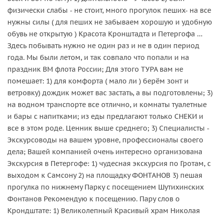
физически слабы - не стоит, много прогулок пеших- на все
нужны силы ( для пеших не забываем хорошую и удобную
обувь не открытую ) Красота Кронштадта и Петергофа …
Здесь побывать нужно не один раз и не в один период
года. Мы были летом, и так совпало что попали и на
праздник ВМ флота России; Для этого ТУРА вам не
помешает: 1) для комфорта ( мало ли ) берём зонт и
ветровку) дождик может вас застать, а вы подготовлены; 3)
на водном транспорте все отлично, и комнаты туалетные
и бары с напитками; из еды предлагают только СНЕКИ и
все в этом роде. Ценник выше среднего; 3) Специалисты -
Экскурсоводы на вашем уровне, профессионалы своего
дела; Вашей компанией очень интересно организована
Экскурсия в Петергофе: 1) чудесная экскурсия по Гротам, с
выходом к Самсону 2) на площадку ФОНТАНОВ 3) пешая
прогулка по нижнему Парку с посещением Шутихинских
Фонтанов Рекомендую к посещению. Пару слов о
Крондштате: 1) Великолепный Красивый храм Николая