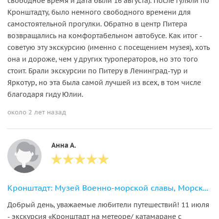
свободное время и дата были 16 августа). После гуляли по
Кронштадту, было немного свободного времени для
самостоятельной прогулки. Обратно в центр Питера
возвращались на комфортабельном автобусе. Как итог -
советую эту экскурсию (именно с посещением музея), хоть
она и дороже, чем у других туроператоров, но это того
стоит. Брали экскурсии по Питеру в Ленинград-тур и
Яркотур, но эта была самой лучшей из всех, в том числе
благодаря гиду Юлии.
около 2 лет назад
Анна А.
Кронштадт: Музей Военно-морской славы, Морской собор + метеор
Добрый день, уважаемые любители путешествий! 11 июля
- экскурсия «Кронштадт на метеоре/ катамаране с