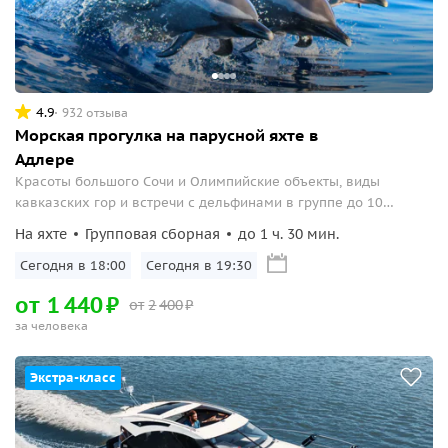
4.9
932 отзыва
Морская прогулка на парусной яхте в
Адлере
Красоты большого Сочи и Олимпийские объекты, виды
кавказских гор и встречи с дельфинами в группе до 10
человек.
На яхте
Групповая сборная
до 1 ч. 30 мин.
Сегодня в 18:00
Сегодня в 19:30
от
1
440
₽
от
2
400
₽
за человека
Экстра-класс