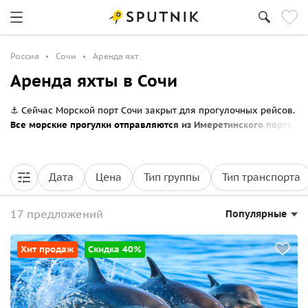
Россия
Сочи
Аренда яхт
Аренда яхты в Сочи
⚓ Сейчас Морской порт Сочи закрыт для прогулочных рейсов.
Все морские прогулки отправляются из Имеретинского порта.
Обратите внимание, что в Имеретинском порту также могут
вводиться временные ограничения на выход в море.
Дата
Цена
Тип группы
Тип транспорта
17 предложений
Популярные
Хит продаж
Скидка 40%