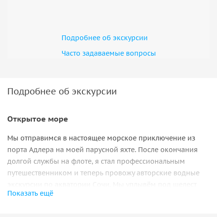
Подробнее об экскурсии
Часто задаваемые вопросы
Подробнее об экскурсии
Открытое море
Мы отправимся в настоящее морское приключение из
порта Адлера на моей парусной яхте. После окончания
долгой службы на флоте, я стал профессиональным
путешественником и теперь провожу авторские водные
экскурсии по акватории Сочи. Мы уплывём под шелест
Показать ещё
ветра и плеск волны на встречу с удивительной природой
Кавказа. Солёный воздух и прекрасные панорамные виды