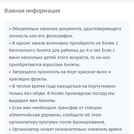
обеспечены!
Важная информация
Парки, арены и горы
Во время прогулки мы увидим с моря Олимпийские
• Обязательно наличие документа, удостоверяющего
парки, арены и другие знаменитые здания, которые были
личность или его фотографии.
построены к зимней олимпиаде 2014 года. Мы посмотрим
• В одном заказе возможно приобрести не более 1
и на другие достопримечательности большого Сочи. Я
бесплатного билета для ребенка до 4-х лет. Если с
покажу вам устье рек Мзымта и Псоу и далёкий мыс
вами несколько детей этого возраста, то на них
Пицунда на горизонте. И всё это будет видно на фоне
приобретаются взрослые билеты.
больших кавказских гор с их снежными вершинами.
• Запрещено проносить на борт красное вино и
красящие фрукты.
Купание и дельфины
• В теплое время года находиться на борту можно
Мы с высокой вероятностью встретим дельфинов, которые
только без обуви. В более прохладную погоду мы
постоянно плавают и резвятся в открытом море. С палубы
выдадим вам бахилы.
яхты вы сможете полюбоваться за их играми в
• Если вам необходим трансфер от станции
естественной среде обитания. В благоприятную погоду
«Олимпийская деревня», сообщите об этом
предусмотрена остановка для купания в открытом море.
организатору прогулки после бронирования.
Вы сможете поплавать в кристально чистой и прозрачной
• Организатор может незначительно изменить время