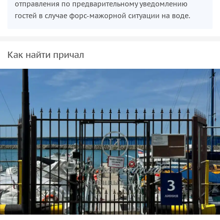
воде на большой глубине. Ну и в процессе экскурсии по
отправления по предварительному уведомлению
Вашему запросу я расскажу вам интересные подробности
гостей в случае форс-мажорной ситуации на воде.
о яхтенной жизни и местных развлечениях.
Как найти причал