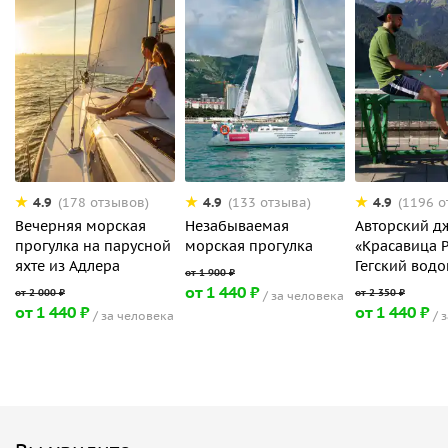
4.9
4.9
4.9
(178 отзывов)
(133 отзыва)
(1196 о
Вечерняя морская
Незабываемая
Авторский д
прогулка на парусной
морская прогулка
«Красавица 
яхте из Адлера
Гегский водо
от 1 440 ₽
за человека
от 1 440 ₽
от 1 440 ₽
за человека
з