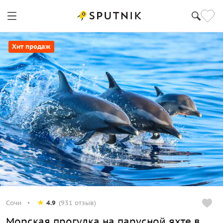
Хит продаж
Сочи
4.9
(931 отзыв)
Морская прогулка на парусной яхте в