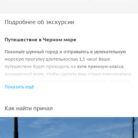
Подробнее об экскурсии
Путешествие в Черном море
Покиньте шумный город и отправьтесь в увлекательную
морскую прогулку длительностью 1,5 часа! Ваше
путешествие будет проходить на
яхте премиум-класса
,
оснащенной всем, чтобы сделать ваш отдых максимально
комфортным и запоминающимся. Искупайтесь, нырнув в
Показать ещё
море с удобного трапа на борту, или позагорайте под
лучами солнца. Перед вами предстанут бескрайние
морские просторы, а городские панорамы и горные
Как найти причал
вершины Кавказского хребта будут проплывать мимо,
впечатляя вас своим необычным ракурсом.
Организационные детали: