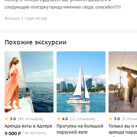
следующую поездку приду именню сюда, спасибо!!!!!
больше 1 года назад
Похожие экскурсии
5.0
4.8
5.0
(45 отзывов)
(11 отзывов)
(9 отзы
Аренда яхты в Адлере
Прогулка на большой
Только вы и 
парусной яхте
аренда пару
9 000 ₽
за прогулку