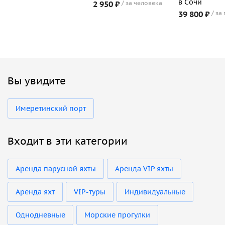
в Сочи
2 950 ₽
за человека
39 800 ₽
за
Вы увидите
Имеретинский порт
Входит в эти категории
Аренда парусной яхты
Аренда VIP яхты
Аренда яхт
VIP-туры
Индивидуальные
Однодневные
Морские прогулки