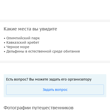
• При себе иметь фото паспорта.
• На борт запрещено проносить красное вино и красящие
фрукты.
• Купание за бортом допускается при благоприятном
Какие места вы увидите
состоянии моря и соблюдении мер безопасности
(спасательные круги, жилеты).
• Олимпийский парк
• Кавказский хребет
• Черное море
• Дельфины в естественной среде обитания
Есть вопрос? Вы можете задать его организатору
Задать вопрос
Фотографии путешественников