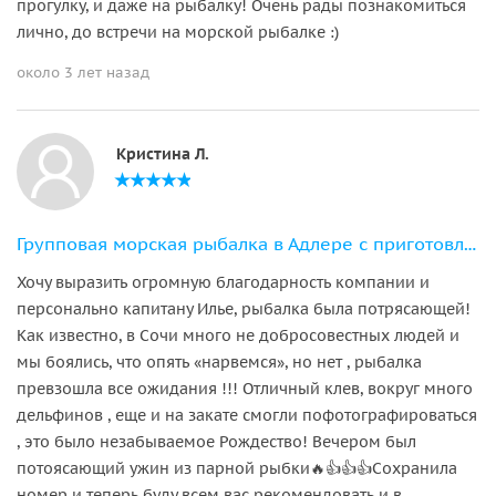
прогулку, и даже на рыбалку! Очень рады познакомиться
лично, до встречи на морской рыбалке :)
около 3 лет назад
Кристина Л.
Групповая морская рыбалка в Адлере с приготовлением улова
Хочу выразить огромную благодарность компании и
персонально капитану Илье, рыбалка была потрясающей!
Как известно, в Сочи много не добросовестных людей и
мы боялись, что опять «нарвемся», но нет , рыбалка
превзошла все ожидания !!! Отличный клев, вокруг много
дельфинов , еще и на закате смогли пофотографироваться
, это было незабываемое Рождество! Вечером был
потоясающий ужин из парной рыбки🔥👍👍👍Сохранила
номер и теперь буду всем вас рекомендовать и в