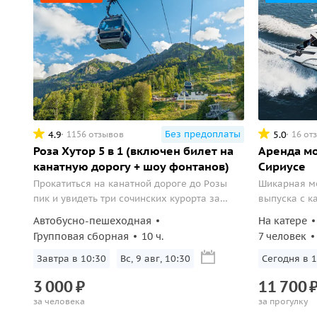
Без предоплаты
4.9
5.0
1156 отзывов
16 от
Роза Хутор 5 в 1 (включен билет на
Аренда мо
канатную дорогу + шоу фонтанов)
Сириусе
Прокатиться на канатной дороге до Розы
Шикарная мо
пик и увидеть три сочинских курорта за
выпуска с к
день.
человек — п
Автобусно-пешеходная
На катере
дельфины и 
Групповая сборная
10 ч.
7 человек
Завтра в 10:30
Вс, 9 авг, 10:30
Сегодня в 1
3
000
₽
11
700
за человека
за прогулку