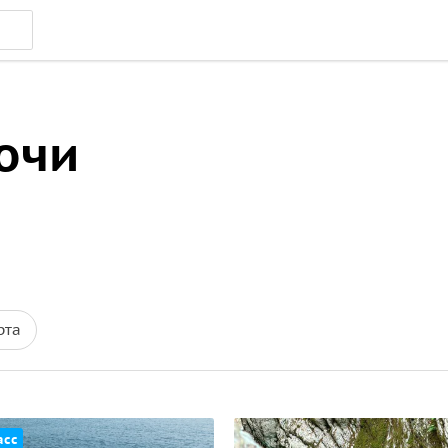
очи
рта
асс