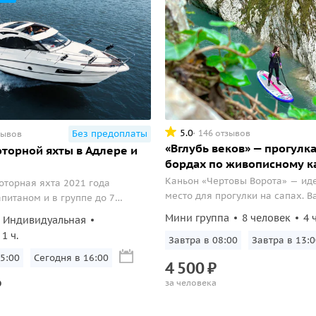
5.0
146 отзывов
Без предоплаты
зывов
«Вглубь веков» — прогулка
торной яхты в Адлере и
бордах по живописному к
Каньон «Чертовы Ворота» — ид
торная яхта 2021 года
место для прогулки на сапах. В
апитаном и в группе до 7
поистине завораживающие зре
ейзажи Олимпийского парка,
Мини группа
8 человек
4 ч
Индивидуальная
отвесные белые скалы утопающ
закат.
1 ч.
зелени, кристально чистая вод
Завтра в 08:00
Завтра в 13:0
оттенка. Проплывая по каньону
5:00
Сегодня в 16:00
4
500
₽
неустанно наслаждаться чудом
₽
за человека
самой природой.