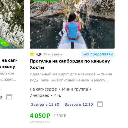
Без предоплаты
4.9
29 отзывов
 на сап-
Прогулка на сапбордах по каньону
аньону
Хосты
еальное
Идеальный маршрут для новичков — тихие
ас ждет
воды реки, живописный каньон и массу
лище,
впечатляющих локаций для фото.
.
На сап-серфе
Мини группа
ие в
7 человек
4 ч.
а бирюзового
0
 хочется
Завтра в 11:30
Завтра в 12:30
 созданным
4
050
₽
4
500
₽
за человека