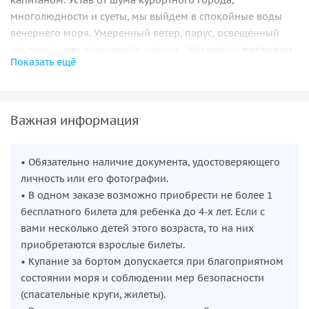
капитаном. Устав от шума курортного города,
многолюдности и суеты, мы выйдем в спокойные воды
вечернего моря. Умеренный ветер, парус, освещенный
алыми лучами заходящего солнца... Мы вместе
проводим
Показать ещё
день
в компании веселящихся
дельфинов
, которых
можно часто встретить в открытом море. В благоприятную
погоду вы сможете искупаться в кристально чистой воде
вдалеке от берега. Прямо с воды вы увидите
Олимпийские
Важная информация
парки
, арены и другие знаменитые здания, которые были
построены к зимней олимпиаде 2014 года.
• Обязательно наличие документа, удостоверяющего
Основная задача — прочувствовать атмосферу и природу,
личность или его фотографии.
спокойствие и умиротворение, но, при соответствующем
• В одном заказе возможно приобрести не более 1
настроении, можно неплохо повеселиться: обращайтесь к
бесплатного билета для ребенка до 4-х лет. Если с
капитану за соответствующей настроению музыкой.
вами несколько детей этого возраста, то на них
приобретаются взрослые билеты.
• Купание за бортом допускается при благоприятном
состоянии моря и соблюдении мер безопасности
(спасательные круги, жилеты).