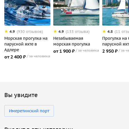
4.9
4.9
4.8
(930 отзывов)
(133 отзыва)
(11 отз
Морская прогулка на
Незабываемая
Прогулка на
парусной яхте в
морская прогулка
парусной ях
Адлере
от 1 900 ₽
за человека
2 950 ₽
за ч
от 2 400 ₽
за человека
Вы увидите
Имеретинский порт