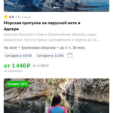
4.9
931 отзыв
Морская прогулка на парусной яхте в
Адлере
Красоты большого Сочи и Олимпийские объекты, виды
кавказских гор и встречи с дельфинами в группе до 10
человек.
На яхте
Групповая сборная
до 1 ч. 30 мин.
Сегодня в 10:30
Сегодня в 12:00
от
1
440
₽
от
2
400
₽
за человека
Скидка 10%