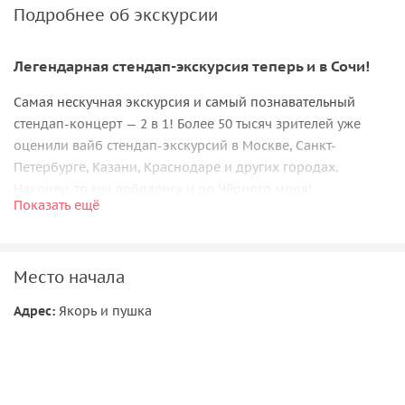
Подробнее об экскурсии
Легендарная стендап-экскурсия теперь и в Сочи!
Самая нескучная экскурсия и самый познавательный
стендап-концерт — 2 в 1! Более 50 тысяч зрителей уже
оценили вайб стендап-экскурсий в Москве, Санкт-
Петербурге, Казани, Краснодаре и других городах.
Наконец-то мы добрались и до Чёрного моря!
Показать ещё
Да, туристы едут в Сочи не ради душных фактов и скучных
дат. Поэтому мы взяли только самое интересное из
«почти» 200-летней истории города и перескажем это в
Место начала
лайтовом формате — и, конечно, с юмором. Оценят даже
местные! Вы узнаете:
Адрес:
Якорь и пушка
как место ссылки превратилось в город-курорт;
почему провалилась первая попытка провести
сочинскую Олимпиаду;