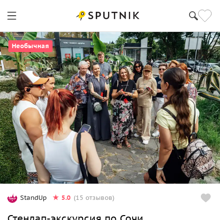
Необычная
5.0
StandUp
(15 отзывов)
Стендап-экскурсия по Сочи