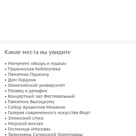
про самый отважный фрегат императорского флота;
про самый отвязный поступок юного Владимира
Высоцкого;
какие челленджи Сталин устраивал строителям
города;
и как очутился в Сочи тот самый Бенджамин Баттон.
Мы встретим памятники, с которыми каждый
Какие места вы увидите
фотографировался в детстве, а ещё проверим ваши
• Монумент «Якорь и пушка»
экстрасенсорные способности и раскроем тайну
• Пушкинская библиотека
пропавшего туриста! А про сюрприз в конце даже
• Памятник Пушкину
рассказывать не будем, чтобы чересчур не нагнетать
• Дом Гордона
• Олимпийский университет
интригу.
• Пловец и дельфин
• Концертный зал Фестивальный
• Памятник Высоцкому
• Собор Архангела Михаила
• Галерея современного искусства Форт
• Эллинский спуск
• Морской вокзал
• Гостиница «Москва»
• Талисманы Сочинской Олимпиады