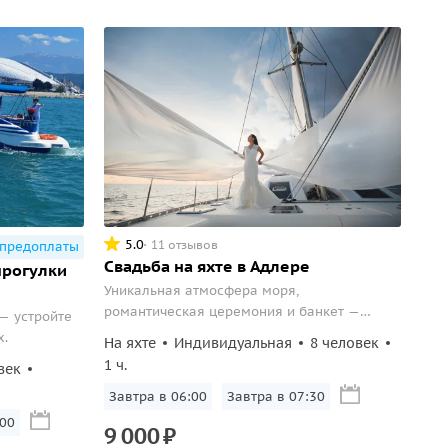
5.0
11 отзывов
 предоплаты
Свадьба на яхте в Адлере
прогулки
Уникальная атмосфера моря,
романтическая церемония и банкет —
 — устройте
семейная история начнется с
х.
На яхте
Индивидуальная
8 человек
незабываемых приключений.
1 ч.
век
Завтра в 06:00
Завтра в 07:30
:00
9
000
₽