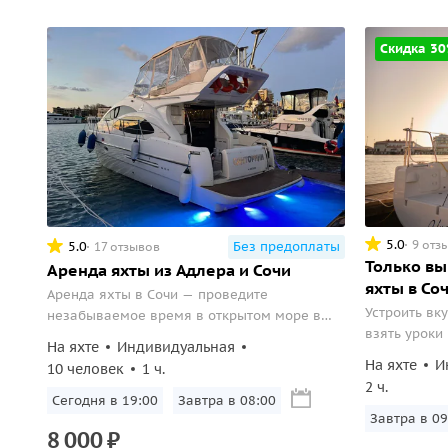
Скидка 3
5.0
9 отз
5.0
Без предоплаты
17 отзывов
Только вы
Аренда яхты из Адлера и Сочи
яхты в Со
Аренда яхты в Сочи — проведите
Устроить вк
незабываемое время в открытом море в
взять уроки 
окружении панорамы Кавказских гор.
На яхте
Индивидуальная
— в вашей к
На яхте
И
10 человек
1 ч.
2 ч.
Сегодня в 19:00
Завтра в 08:00
Завтра в 09
8
000
₽