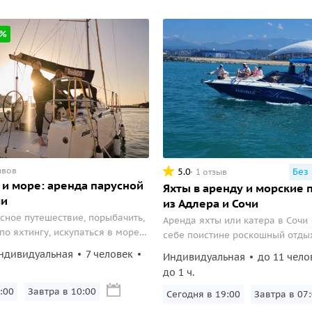
0%
ывов
5.0
Без
1 отзыв
 и море: аренда парусной
Яхты в аренду и морские 
чи
из Адлера и Сочи
усное путешествие, порыбачить,
Аренда яхты или катера в Сочи
по яхтингу, искупаться в море
себе поистине роскошный отды
омпании до 7 человек.
ндивидуальная
7 человек
Индивидуальная
до 11 чело
до 1 ч.
:00
Завтра в 10:00
Сегодня в 19:00
Завтра в 07