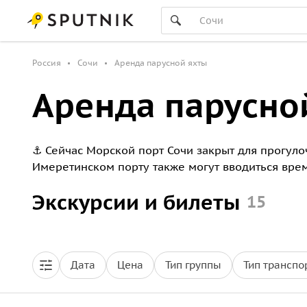
Россия
Сочи
Аренда парусной яхты
Аренда парусной
⚓ Сейчас Морской порт Сочи закрыт для прогул
Имеретинском порту также могут вводиться вре
Экскурсии и билеты
15
Дата
Цена
Тип группы
Тип транспо