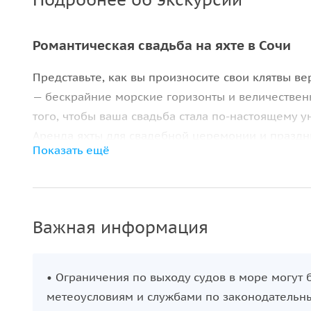
Романтическая свадьба на яхте в Сочи
Представьте, как вы произносите свои клятвы ве
— бескрайние морские горизонты и величествен
того, чтобы ваша свадьба стала по-настоящему
Аренда яхты для свадебной церемонии и праздн
Показать ещё
стильном и абсолютно индивидуальном торжеств
Преимущества свадьбы на яхте:
уникальная церемония: проведите выездну
Важная информация
палубе на фоне открытого моря и закатного
исключительная приватность: забудьте о по
принадлежать только вам — никаких случай
• Ограничения по выходу судов в море могут
работающая для вашего комфорта;
метеоусловиям и службами по законодательн