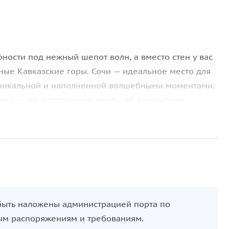
рности под нежный шепот волн, а вместо стен у вас
ные Кавказские горы. Сочи — идеальное место для
 уникальной и наполненной волшебными моментами.
ика — это воплощение мечты об элегантном,
е.
ю регистрацию или обмен кольцами прямо на
 солнца;
сторонних взглядах. Ваш праздник будет
ных прохожих, только избранные гости и команда,
 быть наложены администрацией порта по
ым распоряжениям и требованиям.