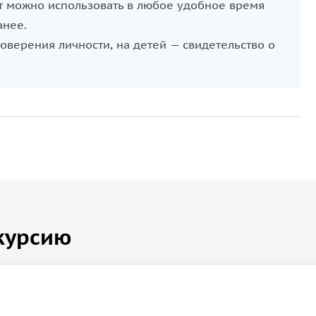
паруса, яхта как символ путешествия в новую жизнь
т можно использовать в любое удобное время
дут выглядеть как страницы из глянцевого журнала;
анее.
это уже украшенная, элегантная площадка. Мы
оверения личности, на детей — свидетельство о
 банкетный стол под тентом, танцпол и уютные
 части отправьтесь в незабываемое путешествие
я прогулка на скоростном катере или плавное,
р за вами;
 церемонии для двоих до праздника с друзьями и
ного размера — от уютной парусной до просторной
курсию