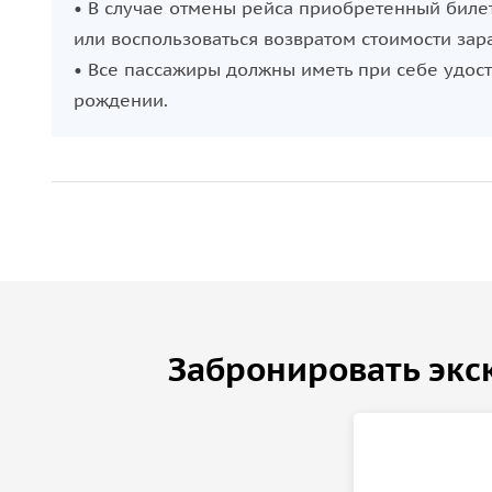
невероятные фото и видео: лазурное море, 
• В случае отмены рейса приобретенный биле
— эти кадры останутся с вами навсегда и бу
или воспользоваться возвратом стоимости зар
готовое праздничное пространство: яхта — 
• Все пассажиры должны иметь при себе удост
поможем организовать зону для церемонии,
рождении.
уголки для общения;
романтический круиз: после торжественной
вдоль побережья Сочи. Быстрая и динамична
грациозное скольжение под парусом — выбо
идеально для любого формата: от камерной
родными. Мы предложим яхту или катер нуж
моторной яхты.
Забронировать экс