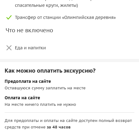
панорамы Олимпийского парка, Кавказских гор и
спасательные круги, жилеты)
бескрайнего моря станут лучшим фоном для ваших
Трансфер от станции «Олимпийская деревня»
фотографий.
Что не включено
Доступны две яхты разного класса («комфорт» и
«премиум»), полностью укомплектованные для вашего
удобства. Осталось только собрать самых веселых людей и
Еда и напитки
отправиться в часовое путешествие, где вас могут ждать
даже игривые дельфины!
Как можно оплатить экскурсию?
Предоплата на сайте
Оставшуюся сумму заплатить на месте
Оплата на сайте
На месте ничего платить не нужно
Для предоплаты и оплаты на сайте доступен полный возврат
средств при отмене
за 48 часов