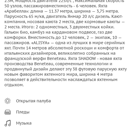
2.5м, мощность двигателя 225л/с , максимальная скорость
50 узлов, пассажировместимость - 6 человек. Яхта
«Арабелла»: длина — 11.37 метра, ширина — 3,75 метра.
Парусность 65 м/кв, двигатель Янмар 20 л/с дизель. Кают-
компания, носовая каюта 2 места, две кормовые каюты —
2 места. Итого: 2 одноместных, 3 двухместных койки.
Гальюн био, камбуз на кардановом подвесе, газ две
комфорки. Вместимость до 12 человек, 2 — экипаж, 10 —
пассажиров. «ALISYA» — одна из лучших в мире серийных
яхт. Почти 14 метров абсолютной роскоши и комфорта от
итальянских дизайнеров, великолепно собранных на
французской верфи Beneteau. Яхта SHADOW - новая яхта
производства Beneteau, современные технологии и
продвинутый дизайн делают эту 38 футовую парусную яхту
новым фаворитом яхтенного мира, ширина 4 метра
позволяет в действительности наслаждаться яхтенным
отдыхом.
Открытая палуба
Пледы
Музыка