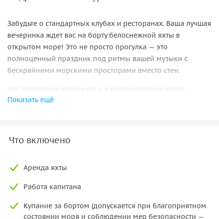
Забудьте о стандартных клубах и ресторанах. Ваша лучшая
вечеринка ждет вас на борту белоснежной яхты в
открытом море! Это не просто прогулка — это
полноценный праздник под ритмы вашей музыки с
бескрайними морскими просторами вместо стен.
Мы превратим аренду яхты в незабываемый ивент:
Показать ещё
ваша музыка: мощная аудиосистема к вашим
услугам! Включите свой плейлист и танцуйте на
палубе под закат и шум волн;
Что включено
фуршет и бар на воде: приносите свои любимые
напитки и закуски. На палубе есть все для
комфортного приема пищи;
Аренда яхты
танцпол под открытым небом: просторная палуба —
Работа капитана
идеальное место для того, чтобы оторваться по-
настоящему;
Купание за бортом (допускается при благоприятном
эксклюзивная локация для фото: невероятные
состоянии моря и соблюдении мер безопасности —