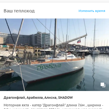
Ваш теплоход
Изменить время
Драгонфлай, Арабелла, Алисиа, SHADOW
Моторная яхта - катер "Драгонфлай" длина 7.6м , ширина -