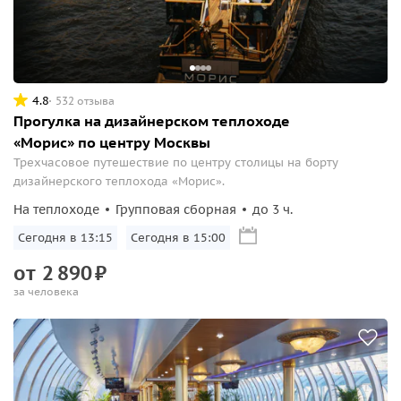
4.8
532 отзыва
Прогулка на дизайнерском теплоходе
«Морис» по центру Москвы
Трехчасовое путешествие по центру столицы на борту
дизайнерского теплохода «Морис».
На теплоходе
Групповая сборная
до 3 ч.
Сегодня в 13:15
Сегодня в 15:00
от
2
890
₽
за человека