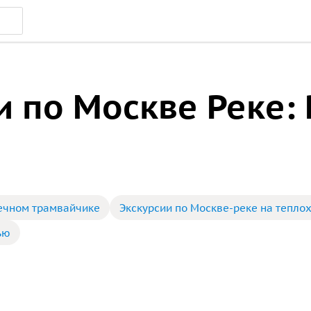
и по Москве Реке:
речном трамвайчике
Экскурсии по Москве-реке на тепло
ью