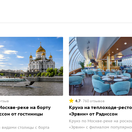
4.7
отзыв
760 отзывов
Москве-реке на борту
Круиз на теплоходе-рест
ссон от гостиницы
«Эрвин» от Рэдиссон
Круиз по Москве-реке на роско
«Эрвин» с филиалом популярно
 видами столицы с борта