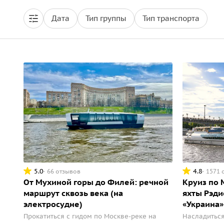
Дата
Тип группы
Тип транспорта
5.0
4.8
66 отзывов
1571 
От Мухиной горы до Филей: речной
Круиз по 
маршрут сквозь века (на
яхты Рэди
электросудне)
«Украина»
Прокатиться с гидом по Москве-реке на
Насладиться