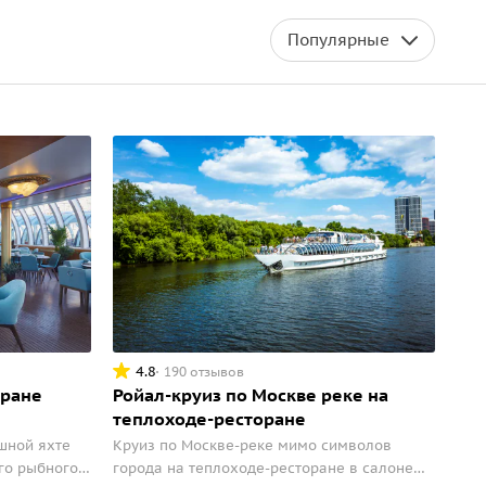
Популярные
4.8
190 отзывов
оране
Ройал-круиз по Москве реке на
теплоходе-ресторане
шной яхте
Круиз по Москве-реке мимо символов
го рыбного
города на теплоходе-ресторане в салоне