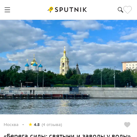
Москва
4.8
(4 отзыва)
«Берега силы: святыни и заводы у воды»