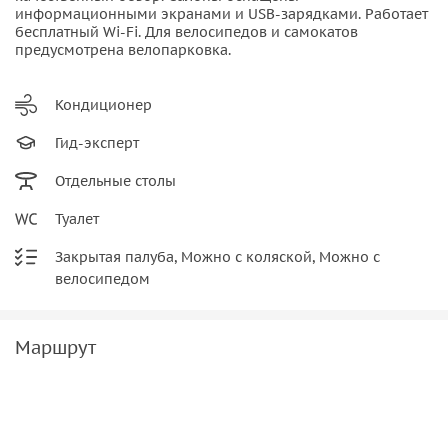
•
Увидим «именные» цеха, конторы и ряды
в честь людей,
информационными экранами и USB-зарядками. Работает
бесплатный Wi-Fi. Для велосипедов и самокатов
связанных с «Даниловской мануфактурой», а именно:
предусмотрена велопарковка.
особняк Мещерин, контора Кнопа, корпус Гастелло, ряды
Солдатёнкова, батистовый, сатиновый, хлопковый,
Кондиционер
ситцевый корпуса.
Гид-эксперт
В настоящее время пространство текстильной фабрики
«Даниловская мануфактура» — крупнейший бизнес-
Отдельные столы
квартал с лофтами и ресторанами.
Туалет
Закрытая палуба, Можно с коляской, Можно с
велосипедом
Маршрут