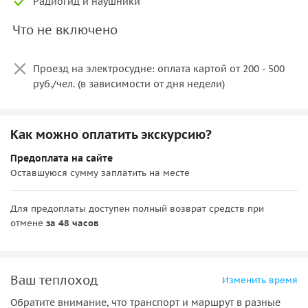
Радиогид и наушники
кварталом.
• Завод «Динамо» — символ инженерного рывка страны.
Что не включено
Помимо водной части, вас ждет пешеходная
экскурсия по территории Крутицкого подворья!
Проезд на электросудне: оплата картой от 200 - 500
(для мини-групп)
руб./чел. (в зависимости от дня недели)
«Крутицы»
— удивительный «островок» старой Москвы.
Относительно небольшое пространство в самом центре
Как можно оплатить экскурсию?
огромного мегаполиса сохранило многовековую историю
Предоплата на сайте
и архитектурный комплекс 17 века.
Оставшуюся сумму заплатить на месте
Мы побываем в бывшей
резиденции митрополитов
Сарских и Подонских
и вспомним особую миссию
Для предоплаты доступен полный возврат средств при
«Крутиц» в истории страны. Среди старинных храмов и
отмене
за 48 часов
палат выделяется
«Изразцовый терем»
с ажурными
кованными решётками ворот. Это настоящая
архитектурная «жемчужина» всего комплекса строений.
Ваш теплоход
Изменить время
Мы зайдём в
Успенский собор, в митрополичьи палаты
с
Обратите внимание, что транспорт и маршрут в разные