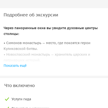
Подробнее об экскурсии
Через панорамные окна вы увидите духовные центры
столицы:
• Симонов монастырь — место, где покоятся герои
Куликовской битвы.
• Новоспасский монастырь — хранитель царских и
патриарших историй.
Показать ещё
• Данилов монастырь — духовный центр Москвы с
тысячелетней историей.
Услышите индустриальные легенды:
Что включено
• Завод ЗИЛ — от лимузинов для вождей до церковных
колоколов.
Услуги гида
• Даниловская мануфактура — как завод стал арт-