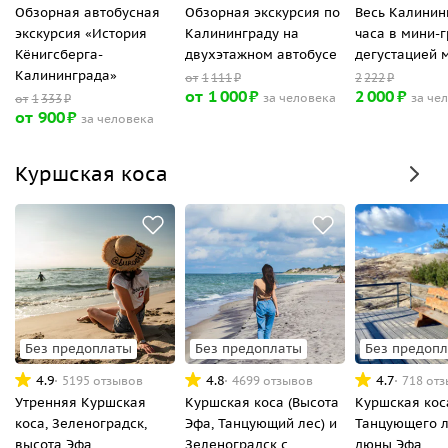
Обзорная автобусная
Обзорная экскурсия по
Весь Калинин
экскурсия «История
Калининграду на
часа в мини-г
Кёнигсберга-
двухэтажном автобусе
дегустацией 
Калининграда»
от
1
111
₽
2
222
₽
от
1
000
₽
2
000
₽
за человека
за че
от
1
333
₽
от
900
₽
за человека
Куршская коса
Без предоплаты
Без предоплаты
Без предоп
4.9
4.8
4.7
5195 отзывов
4699 отзывов
718 от
Утренняя Куршская
Куршская коса (Высота
Куршская коса
коса, Зеленоградск,
Эфа, Танцующий лес) и
Танцующего л
высота Эфа,
Зеленоградск с
дюны Эфа