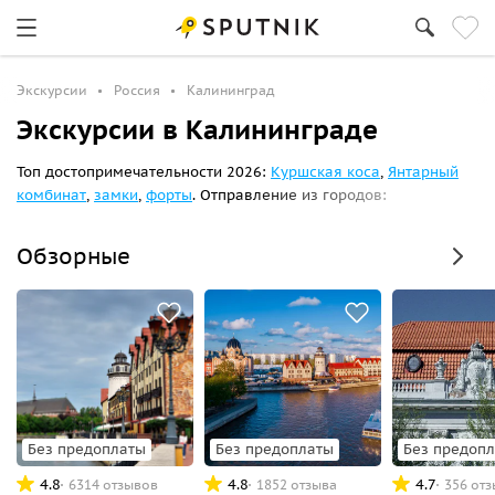
Экскурсии
Россия
Калининград
Экскурсии в Калининграде
Топ достопримечательности 2026:
Куршская коса
,
Янтарный
комбинат
,
замки
,
форты
. Отправление из городов:
Зеленоградск
,
Светлогорск
,
Балтийск
,
Янтарный
.
Обзорные
Без предоплаты
Без предоплаты
Без предоп
4.8
4.8
4.7
6314 отзывов
1852 отзыва
356 от