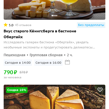
Без предоплаты
5.0
45 отзывов
Вкус старого Кёнигсберга в бастионе
Обертайх
Исследовать галереи бастиона «Обертайх», увидеть
необычные экспонаты и продегустировать деликатесы
местного производства.
Пешеходная
Групповая сборная
2 ч.
Сегодня в 14:00
Сегодня в 16:00
790
₽
878
₽
за человека
Скидка 10%